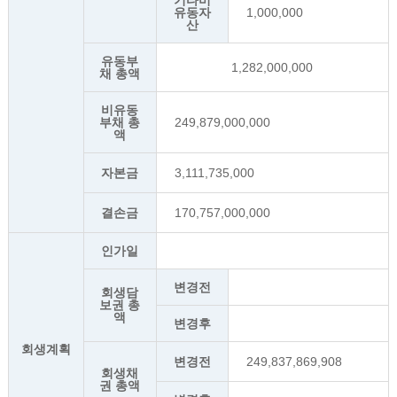
기타비
유동자
1,000,000
산
유동부
1,282,000,000
채 총액
비유동
부채 총
249,879,000,000
액
자본금
3,111,735,000
결손금
170,757,000,000
인가일
변경전
회생담
보권 총
액
변경후
회생계획
변경전
249,837,869,908
회생채
권 총액