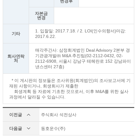
변경후
자본금
변경
1. 입찰일: 2017.7.18. / 2. LOI(인수의향서)마감:
기타
2017.6.22.
매각주간사: 삼정회계법인 Deal Advisory 2본부 경
기관광개발㈜ M&A 추진팀(02-2112-0432, 02-
회사연락
처
2112-6908, 서울시 강남구 테헤란로 152 강남파이
낸스센터 27층)
* 이 게시판의 정보들은 조사위원(회계법인)의 조사보고서에 기
재된 사항이거나, 회생회사가 제출한
회생계획 등 자료에 기초한 것으로서, 이후 M&A를 위한 실사
과정에서 달라질 수 있습니다.
이전글
주식회사 석전상사
다음글
동호운수(주)