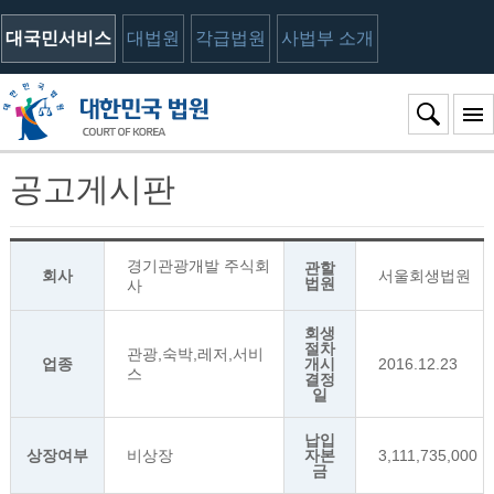
대국민서비스
대법원
각급법원
사법부 소개
공고게시판
경기관광개발 주식회
관할
회사
서울회생법원
법원
사
회생
절차
관광,숙박,레저,서비
업종
개시
2016.12.23
스
결정
일
납입
상장여부
비상장
자본
3,111,735,000
금