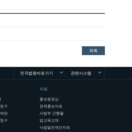
목록
전국법원바로가기
관련시스템
자료
장
홍보동영상
개청구
정책홍보자료
여재판
사법부 간행물
판청구
법교육교재
사법발전재단자료