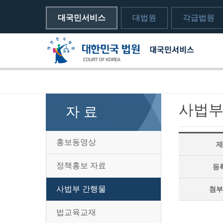
대국민서비스
대법원
각급법원
메뉴전체보기
sns 공유하기 열기
print하기
사법부
자 료
홍보동영상
제
정책홍보 자료
등
사법부 간행물
첨부
법교육교재