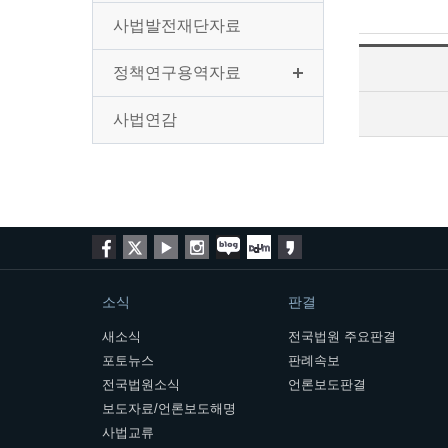
사법발전재단자료
정책연구용역자료
사법연감
소식
판결
새소식
전국법원 주요판결
포토뉴스
판례속보
전국법원소식
언론보도판결
보도자료/언론보도해명
사법교류