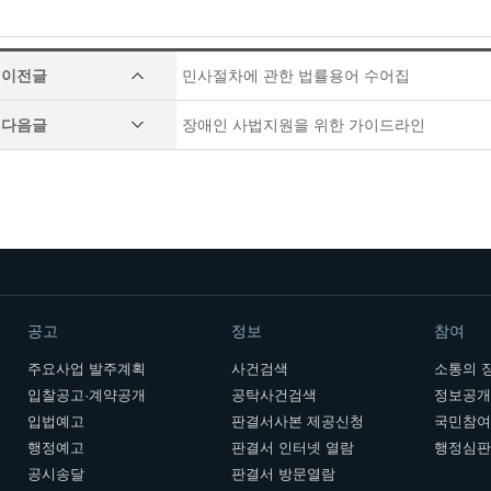
이전글
민사절차에 관한 법률용어 수어집
다음글
장애인 사법지원을 위한 가이드라인
공고
정보
참여
주요사업 발주계획
사건검색
소통의 
입찰공고·계약공개
공탁사건검색
정보공
입법예고
판결서사본 제공신청
국민참
행정예고
판결서 인터넷 열람
행정심
공시송달
판결서 방문열람