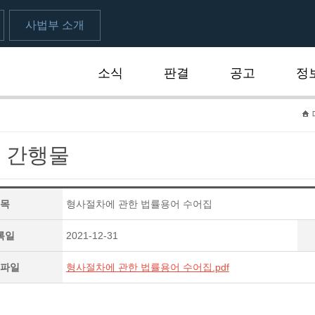
사법부 소개
소식
판결
공고
정
 간행물
목
형사절차에 관한 법률용어 수어집
록일
2021-12-31
파일
형사절차에 관한 법률용어 수어집.pdf