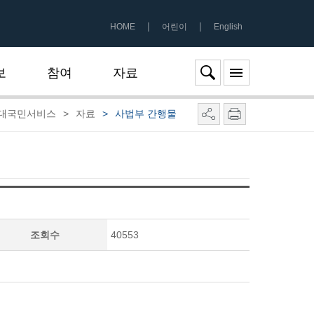
|
|
HOME
어린이
English
보
참여
자료
대국민서비스
>
자료
>
사법부 간행물
조회수
40553