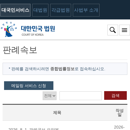
대국민서비스
대법원
각급법원
사법부 소개
판례속보
* 판례를 검색하시려면
종합법률정보
로 접속하십시오.
메일링 서비스 신청
검색
작성
제목
일
2026-
2026. 8. 1. 판례공보 요약본