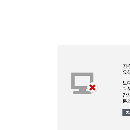
죄
요
보
다
감
문의 