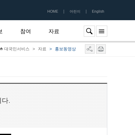
|
|
HOME
어린이
English
보
참여
자료
대국민서비스
>
자료
>
홍보동영상
다.