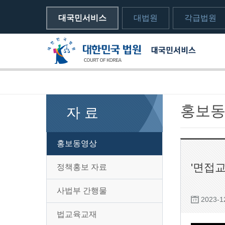
대국민서비스
대법원
각급법원
메뉴전체보기
sns 공유하기 열기
print하기
홍보
자 료
홍보동영상
'면접
정책홍보 자료
사법부 간행물
2023-1
법교육교재