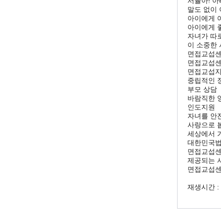
서율아! 아
말도 없이 
아이에게 어
아이에게 
자녀가 따로
이 소중한 
면접교섭
면접교섭센
면접교섭
중립적인 
부모 상담
바람직한 
인도지원
자녀를 안
사랑으로 
세상에서 
대한민국법
면접교섭센
제공되는 
면접교섭
재생시간 : 