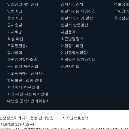
입찰공고·계약공개
공탁사건검색
정보공
입법예고
판결서사본 제공신청
국민참
행정예고
판결서 인터넷 열람
행정심
공시송달
판결서 방문열람
가사비송
사법통계
회생·파산
최근법령정보
무죄판결공시
개인정보파일
형사공탁
예산집행실명정보
증권관련집단소송
전국법원·등기소정보
공시최고·제권판결
관련사이트
국고귀속예정 공탁사건
법원보관금조회 안내
회생회사 M&A안내
회생·파산 자산 매각안내
대법원 공직자윤리위원회
영상정보처리기기 운영·관리방침
저작권보호정책
 서초대로 219(서초동)