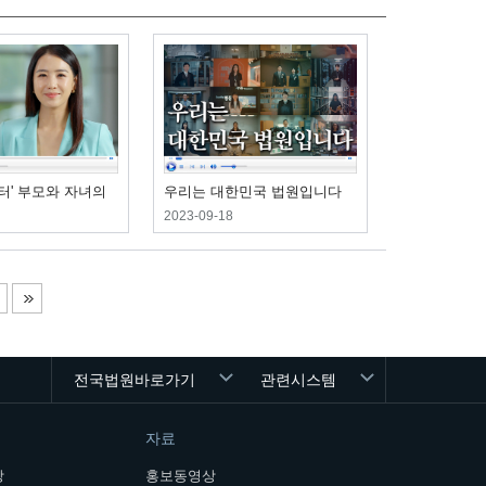
터' 부모와 자녀의
우리는 대한민국 법원입니다
2023-09-18
전국법원바로가기
관련시스템
자료
장
홍보동영상