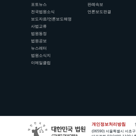
포토뉴스
판례속보
전국법원소식
언론보도판결
보도자료/언론보도해명
사법교류
법원동정
법원공보
뉴스레터
법원소식지
이메일클럽
개인정보처리방침
(06590) 서울특별시 서초구