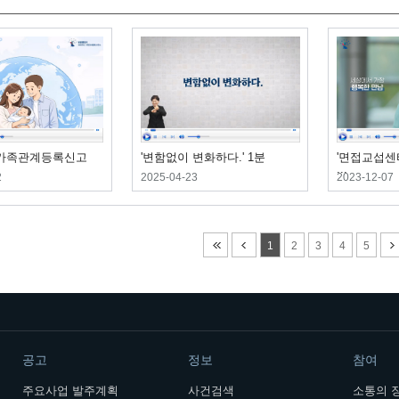
가족관계등록신고
'변함없이 변화하다.' 1분
'면접교섭센
...
2
2025-04-23
2023-12-07
1
2
3
4
5
공고
정보
참여
주요사업 발주계획
사건검색
소통의 