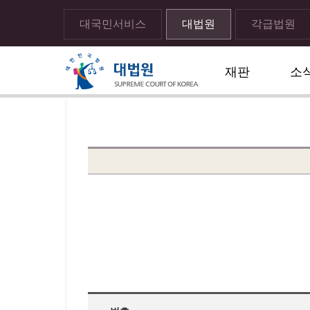
대국민서비스
대법원
각급법원
재판
소
메뉴전체보기
sns 공유하기 열기
print하기