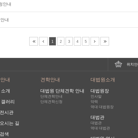
 방청안내
방청안내
1
2
3
4
5
위치안
사안내
견학안내
대법원소개
 소개
대법원 단체견학 안내
대법원장
단체견학안내
인사말
 갤러리
단체견학신청
약력
역대 대법원장
전시관
대법관
오시는 길
대법관
역대 대법관
검색