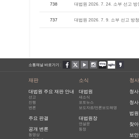
738
대법원 2026. 7. 24. 소부 선고
737
대법원 2026. 7. 9. 소부 선고 
소통채널 바로가기 :
재판
소식
청
대법원 주요 재판 안내
대법원
청사
선고
새소식
청사
진행
포토뉴스
변론
보도자료/언론보도해명
법원
주요 판결
대법원장
찾아
연설문
공개 변론
동정
보안
동영상