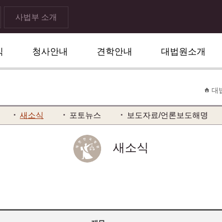
사법부 소개
식
청사안내
견학안내
대법원소개
대
새소식
포토뉴스
보도자료/언론보도해명
새소식