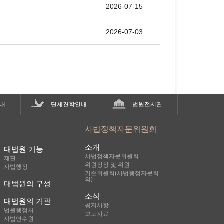
2026-07-15
2026-07-03
내
단체견학안내
법원전시관
사법정책자문위원회
소개
대법원 기능
사법정책자문위원회
재판
위원장장 및 위원
사법행정
기존위원회(사법행정자문회
의)
대법원의 구성
소식
대법원의 기관
공지사항
법원행정처
보도자료
사법연수원