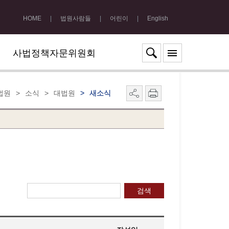
HOME
|
법원사람들
|
어린이
|
English
사법정책자문위원회
법원
>
소식
>
대법원
>
새소식
검색