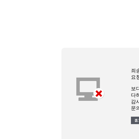
죄
요
보
다
감
문의 