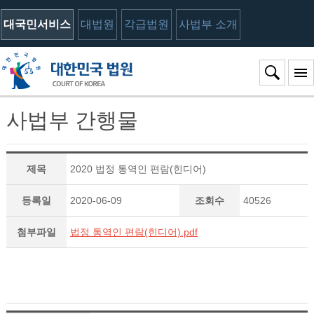
대국민서비스
대법원
각급법원
사법부 소개
사법부 간행물
제목
2020 법정 통역인 편람(힌디어)
등록일
2020-06-09
조회수
40526
첨부파일
법정 통역인 편람(힌디어).pdf