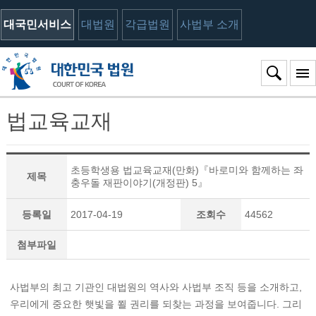
대국민서비스
대법원
각급법원
사법부 소개
법교육교재
초등학생용 법교육교재(만화)『바로미와 함께하는 좌
제목
충우돌 재판이야기(개정판) 5』
등록일
2017-04-19
조회수
44562
첨부파일
사법부의 최고 기관인 대법원의 역사와 사법부 조직 등을 소개하고,
우리에게 중요한 햇빛을 쬘 권리를 되찾는 과정을 보여줍니다. 그리