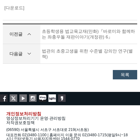
[다운로드]
초등학생용 법교육교재(만화)『바로미와 함께하
이전글
는 좌충우돌 재판이야기(개정판) 6』
법관의 초중고생을 위한 수준별 강의안 연구(별
다음글
책)
목록
개인정보처리방침
영상정보처리기기 운영·관리방침
저작권보호정책
(06590) 서울특별시 서초구 서초대로 219(서초동)
대표전화 02)3480-1100 | 홈페이지 이용 문의 02)3480-1715(평일9시~18
시) | 인터넷등기 사용자지원센터 1544-0770