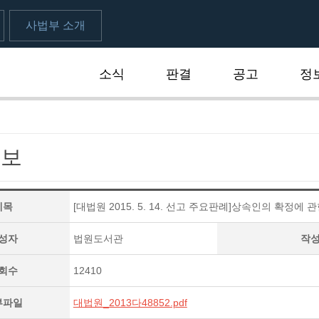
사법부 소개
소식
판결
공고
정
속보
제목
[대법원 2015. 5. 14. 선고 주요판례]상속인의 확정에 
성자
법원도서관
작
회수
12410
부파일
대법원_2013다48852.pdf