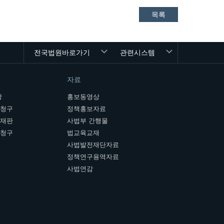
목록
전국법원바로가기
관련시스템
자료
장
홍보동영상
개청구
정책홍보자료
여재판
사법부 간행물
판청구
법교육교재
사법발전재단자료
정책연구용역자료
사법연감