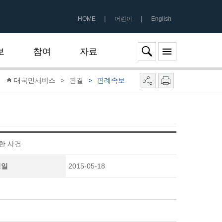
|
|
HOME
어린이
English
보
참여
자료
대국민서비스
>
판결
>
판례속보
관한 사건
성일
2015-05-18