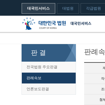
대국민서비스
대법원
각급법원
메뉴전체보기
sns 공유하기 열기
print하기
판례
판 결
전국법원 주요판결
판례속보
작
언론보도판결
조
첨