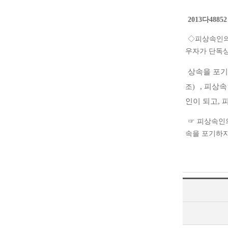
2013다488
◇피상속인의
우자가 단독
상속을 포기
, 피상
조)
인이 되고,
☞ 피상속인
속을 포기하지