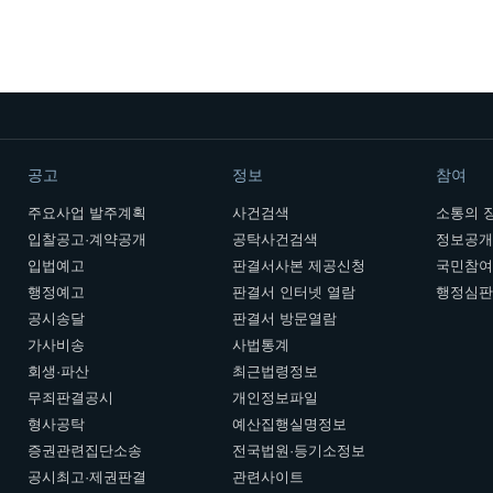
공고
정보
참여
주요사업 발주계획
사건검색
소통의 
입찰공고·계약공개
공탁사건검색
정보공
입법예고
판결서사본 제공신청
국민참
행정예고
판결서 인터넷 열람
행정심
공시송달
판결서 방문열람
가사비송
사법통계
회생·파산
최근법령정보
무죄판결공시
개인정보파일
형사공탁
예산집행실명정보
증권관련집단소송
전국법원·등기소정보
공시최고·제권판결
관련사이트