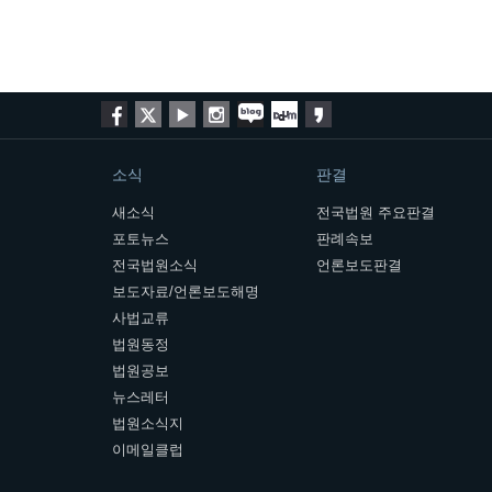
소식
판결
새소식
전국법원 주요판결
포토뉴스
판례속보
전국법원소식
언론보도판결
보도자료/언론보도해명
사법교류
법원동정
법원공보
뉴스레터
법원소식지
이메일클럽