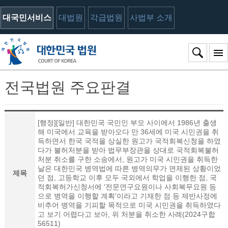
대국민서비스
대법원
각급법원
사법부 소개
전국법원 주요판결
[행정][일반] 대한민국 국민인 부모 사이에서 1986년 출생
해 미국에서 교육을 받아오다 만 36세에 미국 시민권을 취
득하면서 한국 국적을 상실한 원고가 국적회복신청을 하였
다가 불허처분을 받아 법무부장관을 상대로 국적회복불허
처분 취소를 구한 소송에서, 원고가 미국 시민권을 취득한
날은 대한민국 병역법에 따른 병역의무가 면제된 상황이었
제목
던 점, 고등학교 이후 모두 국외에서 학업을 이행한 점, 국
적회복허가신청서에 '전문연구요원이나 사회복무요원 등
으로 병역을 이행할 계획'이라고 기재한 점 등 제반사정에
비추어 병역을 기피할 목적으로 미국 시민권을 취득하였다
고 보기 어렵다고 보아, 위 처분을 취소한 사례(2024구합
56511)