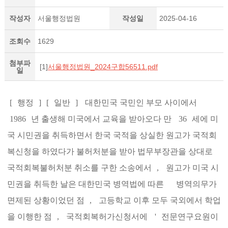
작성자
서울행정법원
작성일
2025-04-16
조회수
1629
첨부파
[1]
서울행정법원_2024구합56511.pdf
일
[
행정
]
[
일반
]
대한민국 국민인 부모 사이에서
1986
년 출생해 미국에서 교육을 받아오다 만
36
세에 미
국 시민권을 취득하면서 한국 국적을 상실한 원고가 국적회
복신청을 하였다가 불허처분을 받아 법무부장관을 상대로
국적회복불허처분 취소를 구한 소송에서
,
원고가 미국 시
민권을 취득한 날은 대한민국 병역법에 따른
병역의무가
면제된 상황이었던 점
,
고등학교 이후 모두 국외에서 학업
을 이행한 점
,
국적회복허가신청서에
'
전문연구요원이