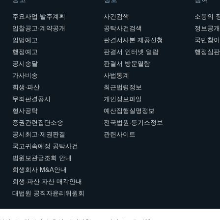
주요사업 발주계획
사건검색
소통의 
입찰공고·계약공개
공탁사건검색
정보공
입법예고
판결서사본 제공신청
국민참
행정예고
판결서 인터넷 열람
행정심
공시송달
판결서 방문열람
가사비송
사법통계
회생·파산
최근법령정보
무죄판결공시
개인정보파일
형사공탁
예산집행실명정보
증권관련집단소송
전국법원·등기소정보
공시최고·제권판결
관련사이트
국고귀속예정 공탁사건
법원보관금조회 안내
회생회사 M&A안내
회생·파산 자산 매각안내
대법원 공직자윤리위원회