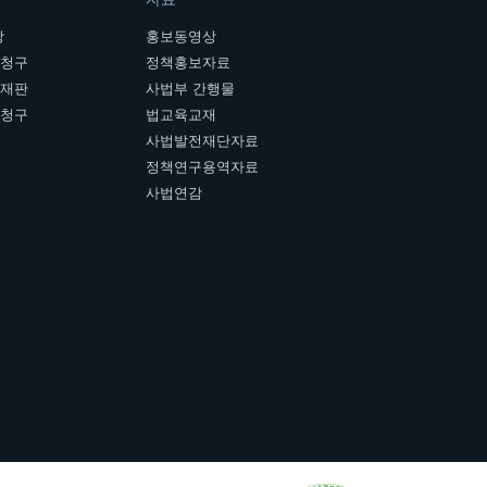
장
홍보동영상
개청구
정책홍보자료
여재판
사법부 간행물
판청구
법교육교재
사법발전재단자료
정책연구용역자료
사법연감