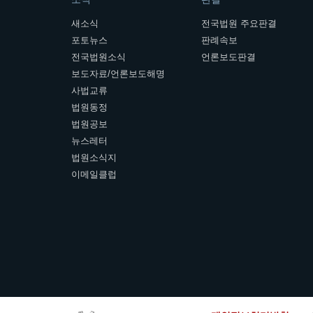
새소식
전국법원 주요판결
포토뉴스
판례속보
전국법원소식
언론보도판결
보도자료/언론보도해명
사법교류
법원동정
법원공보
뉴스레터
법원소식지
이메일클럽