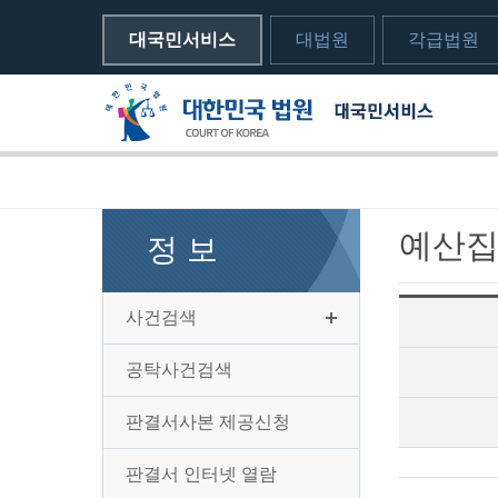
대국민서비스
대법원
각급법원
메뉴전체보기
sns 공유하기 열기
print하기
예산집
정 보
사건검색
공탁사건검색
판결서사본 제공신청
판결서 인터넷 열람