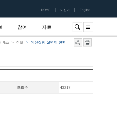
|
|
HOME
어린이
English
보
참여
자료
서비스
>
정보
>
예산집행 실명제 현황
조회수
43217