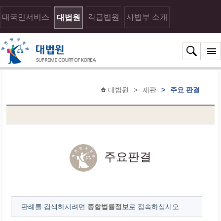
대국민서비스
각급법원
사법부 소개
대법원
대법원
>
재판
>
주요 판결
주요판결
판례를 검색하시려면
종합법률정보
로 접속하십시오.