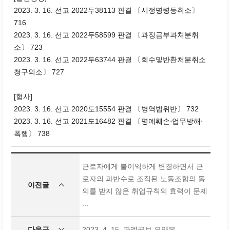
2023. 3. 16. 선고 2022두38113 판결 〔시정명령등취소〕
716
2023. 3. 16. 선고 2022두58599 판결 〔과징금부과처분취
소〕 723
2023. 3. 16. 선고 2022두63744 판결 〔회수및반환처분취소
청구의소〕 727
[형사]
2023. 3. 16. 선고 2020도15554 판결 〔병역법위반〕 732
2023. 3. 16. 선고 2021도16482 판결 〔명예훼손⋅업무방해⋅
폭행〕 738
근로자에게 불이익하게 변경하면서 근
로자의 과반수로 조직된 노동조합의 동
이전글
의를 받지 않은 취업규칙의 효력이 문제
...
다음글
2023. 4. 15. 판례공보 요약본