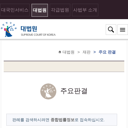
대국민서비스
각급법원
사법부 소개
대법원
대법원
>
재판
>
주요 판결
주요판결
판례를 검색하시려면
종합법률정보
로 접속하십시오.