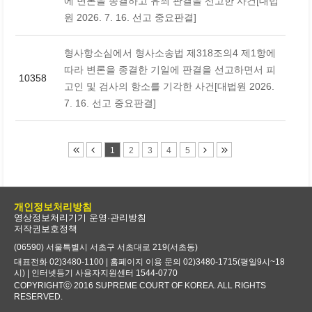
에 변론을 종결하고 유죄 판결을 선고한 사건[대법
원 2026. 7. 16. 선고 중요판결]
형사항소심에서 형사소송법 제318조의4 제1항에
따라 변론을 종결한 기일에 판결을 선고하면서 피
10358
고인 및 검사의 항소를 기각한 사건[대법원 2026.
7. 16. 선고 중요판결]
1
2
3
4
5
개인정보처리방침
영상정보처리기기 운영·관리방침
저작권보호정책
(06590) 서울특별시 서초구 서초대로 219(서초동)
대표전화 02)3480-1100 | 홈페이지 이용 문의 02)3480-1715(평일9시~18
시) | 인터넷등기 사용자지원센터 1544-0770
COPYRIGHTⓒ 2016 SUPREME COURT OF KOREA. ALL RIGHTS
RESERVED.