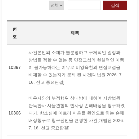
검색
번
제목
호
사건본인의 소재가 불분명하고 구체적인 일정과
방법을 정할 수 없는 등 면접교섭의 현실적인 이행
10367
이 불가능하다는 이유로 비양육친의 면접교섭을
배제할 수 있는지가 문제 된 사건[대법원 2026. 7.
16. 선고 중요판결]
배우자와의 부정행위 상대방에 대하여 지방법원
단독판사 사물관할의 민사상 손해배상을 청구하였
10366
다가, 항소심에 이르러 이혼을 원인으로 하는 손해
배상청구로 청구원인을 변경한 사건[대법원 2026.
7. 16. 선고 중요판결]