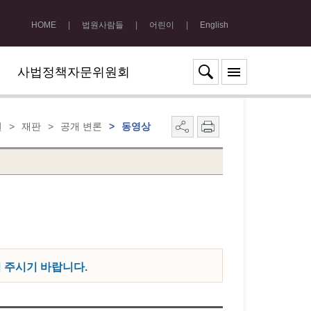
HOME
|
법원사람들
|
어린이
|
English
사법정책자문위원회
원
>
재판
>
공개 변론
>
동영상
여 주시기 바랍니다.