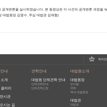
광안의 안은혜 변호사 출석했
래 사건의 공개변론을 실시하였습니다. 본 동영상은 이 사건의 공개변론 과정을
장 대법원장 김명수, 주심 대법관 김재형)
○ 재판장 대법원장
피고 측에서는 어느 분 출석하
○ 피고들 소송대리인
피고들 측 대리인 성진의 최유
○ 재판장 대법원장
오늘 변론에서 다룰 쟁점은, 
위치안
추정하고 있는 친생추정 규정이
관한 것입니다.
사안내
견학안내
대법원소개
이 사건에서 원고와 법률상 혼
 소개
대법원 단체견학 안내
대법원장
3자의 정자로 인공수정을 하여
단체견학안내
인사말
피고들을 출산하였습니다. 그 
 갤러리
단체견학신청
약력
대로 친생자관계가 존재하지 않
역대 대법원장
전시관
였습니다.
대법관
원심은 제3자의 정자를 사용한
오시는 길
대법관