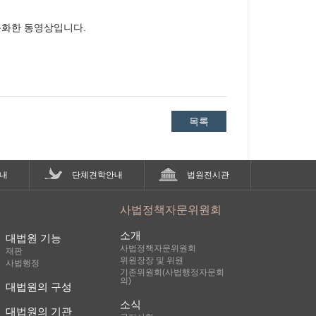
습니다.
 녹화한 동영상입니다.
셨습니까?
진 변호사입니다.
목록
아내가 혼인 중에 임신한 자녀를 남편의 자녀로
내
단체견학안내
법원전시관
 미치는 범위를 어디까지로 볼 수 있는지에
사법정책자문위원회
인관계에 있던 여성은 원고의 동의를 얻어 제
소개
 임신하는 등으로 원고와는 혈연관계가 없는
대법원 기능
사법정책자문위원회
재판
후 원고는 그 여성과 이혼하였고, 피고들을 상
위원장장 및 위원
사법행정
는다는 확인을 구하는 이 사건 소를 제기하
기존위원회(사법행정자문회
의)
대법원의 구성
 인공수정이라고 하더라도 원고가 동의한 이
소식
대법원의 기관