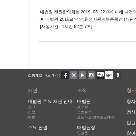
대법원 전원합의체는 2019. 05. 22.(수) 아
▶ 대법원 2016므○○○○ 친생자관계부존확인 (재판
[재생시간 : 1시간 52분 7초]
소통채널 바로가기 :
재판
소식
청
대법원 주요 재판 안내
대법원
청사
선고
새소식
청사
진행
포토뉴스
변론
보도자료/언론보도해명
법원
주요 판결
대법원장
찾아
연설문