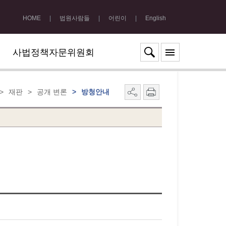
HOME
|
법원사람들
|
어린이
|
English
사법정책자문위원회
>
재판
>
공개 변론
>
방청안내