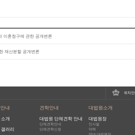
 이혼청구에 관한 공개변론
한 재산분할 공개변론
위치안
사안내
견학안내
대법원소개
 소개
대법원 단체견학 안내
대법원장
단체견학안내
인사말
 갤러리
단체견학신청
약력
역대 대법원장