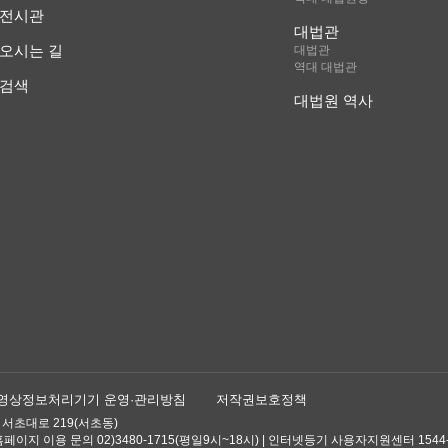
전시관
대법관
오시는 길
대법관
역대 대법관
검색
대법원 역사
영상정보처리기기 운영·관리방침
저작권보호정책
 서초대로 219(서초동)
| 홈페이지 이용 문의 02)3480-1715(평일9시~18시) | 인터넷등기 사용자지원센터 1544-