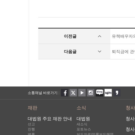
이전글
유책배우자의
다음글
퇴직금에 관
소통채널 바로가기 :
재판
소식
청
대법원 주요 재판 안내
대법원
청사
선고
새소식
청사
진행
포토뉴스
변론
보도자료/언론보도해명