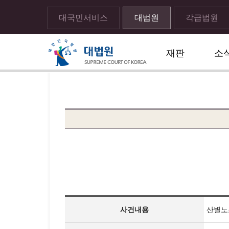
대국민서비스
대법원
각급법원
재판
소
메뉴전체보기
sns 공유하기 열기
print하기
사건내용
산별노