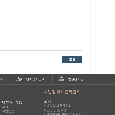
목록
내
단체견학안내
법원전시관
사법정책자문위원회
소개
대법원 기능
사법정책자문위원회
재판
위원장장 및 위원
사법행정
기존위원회(사법행정자문회