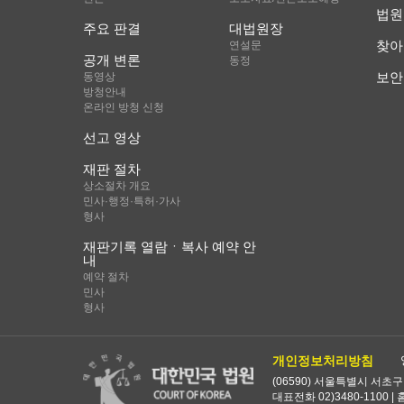
법원
주요 판결
대법원장
찾아
연설문
공개 변론
동정
보안
동영상
방청안내
온라인 방청 신청
선고 영상
재판 절차
상소절차 개요
민사·행정·특허·가사
형사
재판기록 열람ㆍ복사 예약 안
내
예약 절차
민사
형사
개인정보처리방침
(06590) 서울특별시 서초구
대표전화 02)3480-1100 