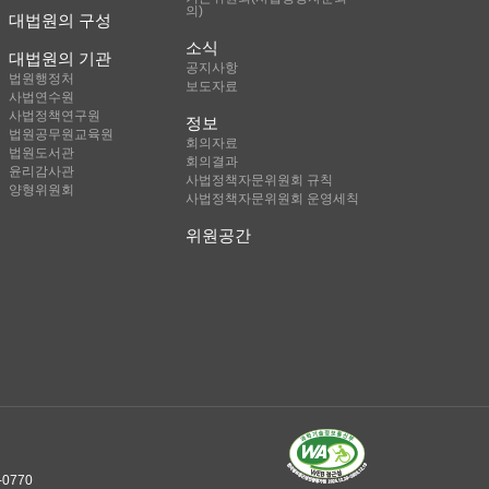
의)
대법원의 구성
소식
대법원의 기관
공지사항
법원행정처
보도자료
사법연수원
사법정책연구원
정보
법원공무원교육원
회의자료
법원도서관
회의결과
윤리감사관
사법정책자문위원회 규칙
양형위원회
사법정책자문위원회 운영세칙
위원공간
0770