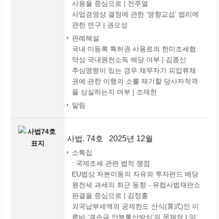
사용을 중심으로 | 전주열
사업경영상 결정에 관한 ‘영향교섭’ 법리에
관한 연구 | 권오성
판례해설
국내 미등록 특허권 사용료의 한미조세협
약상 국내원천소득 해당 여부 | 김종신
추심명령이 있는 경우 채무자가 피압류채
권에 관한 이행의 소를 제기할 당사자적격
을 상실하는지 여부 | 조재헌
알림
사법. 74호 2025년 12월
소특집
: 국제조세 관련 법적 쟁점
EU법상 자본이동의 자유와 투자펀드 배당
원천세 과세의 최근 동향 - 유럽사법재판소
판결을 중심으로 | 김정홍
외국납부세액의 공제한도 산식(算式)인 이
른바 ‘결손금 안분통산방식’의 문제점 | 양