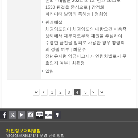
논의 - 대법원 2022. 5. 12. 선고 2021도
1533 판결을 중심으로 | 강정희
파라미터 발명의 특허성 | 정희영
판례해설
채권양도인이 채권양도의 대항요건 미충족
상태에서 채무자로부터 채권을 추심하여
수령한 금전을 임의로 사용한 경우 횡령죄
의 성립 여부 | 최문수
정년유지형 임금피크제가 연령차별로서 무
효인지 여부 | 최윤정
알림
1
2
3
4
5
개인정보처리방침
영상정보처리기기 운영·관리방침