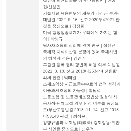
실효적 피해회복을 위한 대응방안 | 신상
현/신상민
기술자료 유용행위의 개수와 과징금 부과-
대법원 2022. 9. 16. 선고 2020두47021 판
결을 중심으로 | 강정희
미국 행정쟁송체계가 우리에게 가지는 함
의 | 박병규
당사자소송의 심리에 관한 연구 | 정선균
국제적 지식재산권 분쟁에 있어 국제사법
의 해석과 적용 | 김영기
후출원 등록 권리 항변의 허용 여부-대법원
2021. 3. 18. 선고 2018다253444 전원합
의체 판결 | 박태일
조세조약상 지급보증수수료의 법적 성격과
이중과세조정의 가능성 | 황남석
노동조합 및 노동관계조정법상 원청의 사
용자성-단체교섭 의무 인정 여부를 중심으
로(부산고등법원 2018. 11. 14. 선고 2018
나53149 판결) | 최정은
강행규범과 시제법(時際法)-강제징용·위안
부 사안을 중심으로 | 신우정