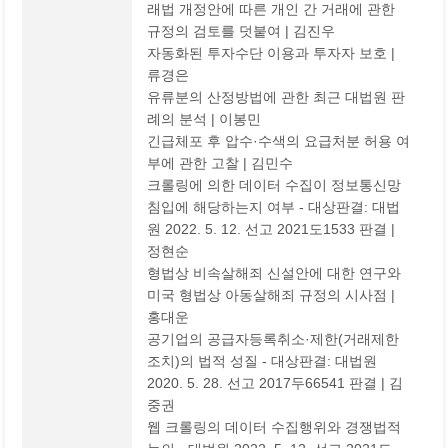
래법 개정안에 따른 개인 간 거래에 관한
규정의 검토를 덧붙여 | 김진우
자동화된 투자수단 이용과 투자자 보호 |
류경은
유류분의 산정방법에 관한 최근 대법원 판
례의 분석 | 이봉민
긴급체포 후 압수·수색의 요급처분 허용 여
부에 관한 고찰 | 김민수
크롤링에 의한 데이터 수집이 정보통신망
침입에 해당하는지 여부 - 대상판결: 대법
원 2022. 5. 12. 선고 2021도1533 판결 |
정현순
형법상 비속살해죄 신설안에 대한 연구와
미국 형법상 아동살해죄 규정의 시사점 |
홍대운
공기업의 공급자등록취소·제한(거래제한
조치)의 법적 성질 - 대상판결: 대법원
2020. 5. 28. 선고 2017두66541 판결 | 김
중권
웹 크롤링의 데이터 수집행위와 경쟁법적