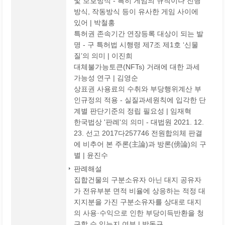
및 보호방식 - 특히 게임의 규칙이나 진행
방식, 작동방식 등이 유사한 게임 사이에
있어 | 박철홍
특허권 존속기간 연장등록 대상이 되는 발
명 - 구 특허법 시행령 제7조 제1호 ‘신물
질’의 의미 | 이진희
대체불가능토큰(NFTs) 거래에 대한 과세
가능성 연구 | 김영순
상표권 사용료의 수취와 부당행위계산 부
인규정의 적용 - 실질과세원칙에 입각한 단
계별 판단기준의 정립 필요성 | 임재혁
한국법상 '판례'의 의미 - 대법원 2021. 12.
23. 선고 2017다257746 전원합의체 판결
에 비추어 본 주론(主論)과 방론(傍論)의 구
별 | 윤진수
판례해설
집합건물의 구분소유자 아닌 대지 공유자
가 전유부분 면적 비율에 상응하는 적정 대
지지분을 가진 구분소유자를 상대로 대지
의 사용·수익으로 인한 부당이득반환을 청
구할 수 있는지 여부 | 박동규