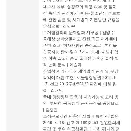
위장수사에 관한 검토: 기본권의 제한, 강
제수사 여부, 영장주의 적용 여부 및 절차
적 통제의 관점에서 -아동·청소년의 성보호
에 관한 법률 및 사기방지 기본법안 규정을
중심으로 | 김민수
주거침입죄의 문제점과 재구성 | 김병수
공해상 선박충돌사고 관련 최근 사례들에
관한 소고 -형사재판권 중심으로 | 여한울
인공지능 판사 앞의 7가지 숙제 -재범위험
성 예측 알고리즘을 둘러싼 과학기술적·법
적 논의 분석 | 이슬아
공법상 계약과 국가계약법의 관계 및 부당
특약에 대한 고찰 -서울행정법원 2018. 8.
17. 선고 2017구합86125 판결에 대한 평
석 | 김대인
국내 경쟁정책 집행의 지속가능성 고려 방
안 -부당한 공동행위 금지규정을 중심으로
| 김정민
소정근로시간 단축의 사법적 효력 -대법원
2019. 4. 18. 선고 2016다2451 전원합의체
판결 및 후속 하급심판결에 대한 평가와 전