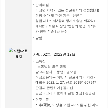
판례해설
미성년 자녀가 있는 성전환자의 성별(性別)
정정 허가 및 판단 기준 | 신윤주
형법 제1조 제2항과 형사소송법 제326조
제4호의 적용 대상인 ‘법령의 변경’의 의미
와 판단 기준 | 최문수
알림
사법. 62호 2022년 12월
소특집
: 노동법의 최근 쟁점
알고리즘과 노동법 | 권오성
직접고용의무 이행 시 근로계약의 기간 -
대법원 2022. 1. 27. 선고 2018다207847
판결과 관련하여 | 김기선
임금피크제의 효력에 관한 쟁점 | 김영진
연구논문
사후(死後) 이행을 위한 제3자를 위한 계약