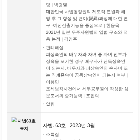
망 | 박경열
대한민국 사법행정권의 제도적 연원과 해
방 후 그 형성 및 변이(變異)과정에 대한 연
구 -예산산출기능을 중심으로 | 한윤옥
2021년 일본 우주자원법의 입법 구조와 적
용 논점 | 김영주
판례해설
피상속인의 배우자와 자녀 중 자녀 전부가
상속을 포기한 경우 배우자가 단독상속인
이 되는지, 배우자와 피상속인의 손자녀 또
는 직계존속이 공동상속인이 되는지 여부 |
이봉민
조세범칙사건에서 세무공무원이 작성한 심
문조서의 증거능력 | 조현락
알림
사법. 63호 2023년 3월
소특집