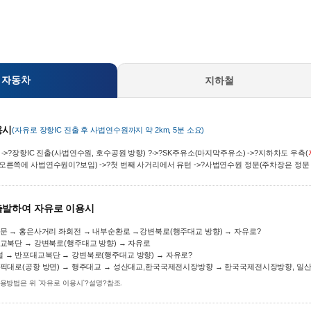
자동차
지하철
용시
(자유로 장항IC 진출 후 사법연수원까지 약 2km, 5분 소요)
->?장항IC 진출(사법연수원, 호수공원 방향) ?->?SK주유소(마지막주유소) ->?지하차도 우측(
오른쪽에 사법연수원이?보임) ->?첫 번째 사거리에서 유턴 ->?사법연수원 정문(주차장은 정문 
출발하여 자유로 이용시
립문 → 홍은사거리 좌회전 → 내부순환로 →강변북로(행주대교 방향) → 자유로?
대교북단 → 강변북로(행주대교 방향) → 자유로
 → 반포대교북단 → 강변북로(행주대교 방향) → 자유로?
림픽대로(공항 방면) → 행주대교 → 성산대교,한국국제전시장방향 → 한국국제전시장방향, 일산I
용방법은 위 `자유로 이용시`?설명?참조.