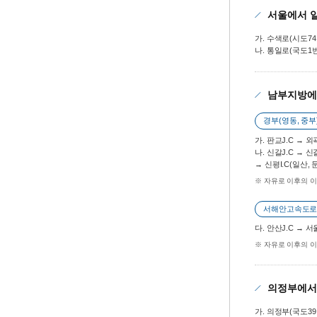
서울에서 
가. 수색로(시도7
나. 통일로(국도1
남부지방에
경부(영동, 중
가. 판교J.C → 
나. 신갈J.C →
→ 신평I.C(일산,
※ 자유로 이후의 이
서해안고속도로
다. 안산J.C → 
※ 자유로 이후의 이
의정부에서
가. 의정부(국도3