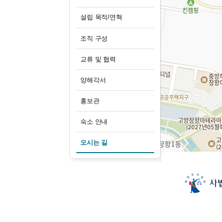
설립 목적/연혁
조직 구성
교류 및 협력
양해각서
홍보관
숙소 안내
오시는 길