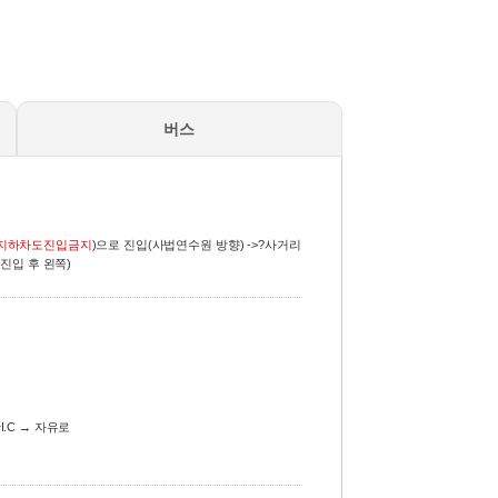
버스
지하차도진입금지
)으로 진입(사법연수원 방향) ->?사거리
진입 후 왼쪽)
.C → 자유로