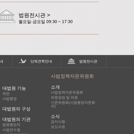
법원전시관 >
월요일-금요일 09:30 ~ 17:30
내
단체견학안내
법원전시관
사법정책자문위원회
소개
대법원 기능
사법정책자문위원회
재판
위원장장 및 위원
사법행정
기존위원회(사법행정자문회
의)
대법원의 구성
소식
대법원의 기관
공지사항
법원행정처
보도자료
사법연수원