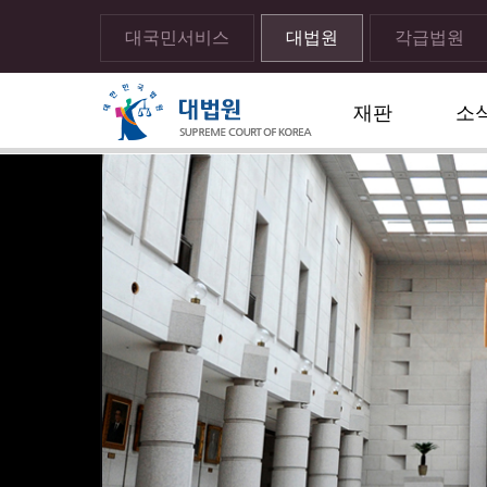
대국민서비스
대법원
각급법원
재판
소
메뉴전체보기