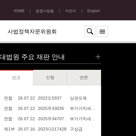
HOME
|
법원사람들
|
어린이
|
English
사법정책자문위원회
대법원 주요 재판 안내
선고
진행
변론
전합
26.07.22
2022도5937
상관모욕
전합
26.07.22
2025두33035
부가가치세경정거부처분취소
전합
26.07.22
2025두34707
부가가치세경정거부처분취소
제1부
26.07.16
2023다217428
구상금