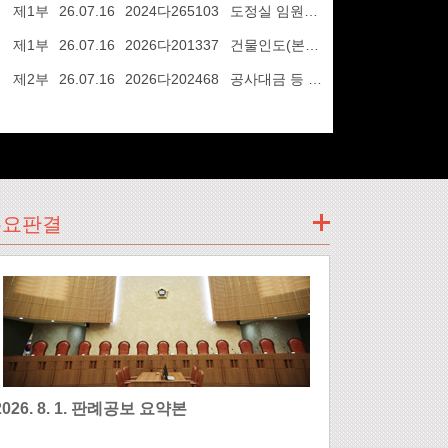
제1부
26.07.16
2024다265103
도정실 임원회의 결의 무효 등 확인의 소
제1부
26.07.16
2026다201337
건물인도(본소), 손해배상(기)(반소)
제2부
26.07.16
2026다202468
공사대금 등 청구의 소
주요판결
2026. 8. 1. 판례공보 요약본