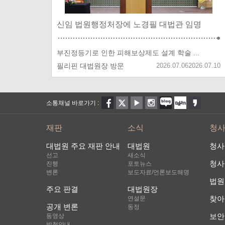
신임 법원행정처장에 노경필 대법관 임명
부진정등기로 인한 피해보상제도 설계 학술 ...
필리핀 대법원장 방문
2026.07.06
2026.07.10
소통채널 바로가기 :
재판
소식
청
대법원 주요 재판 안내
대법원
청사
선고
새소식
청사
진행
포토뉴스
변론
보도자료/언론보도해명
법원
주요 판결
대법원장
찾아
연설문
공개 변론
동정
보안
동영상
방청안내