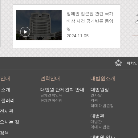
장애인 접근권 관련 국가
배상 사건 공개변론 동영
상
2024.11.05
위치안
사안내
견학안내
대법원소개
 소개
대법원 단체견학 안내
대법원장
단체견학안내
인사말
 갤러리
단체견학신청
약력
역대 대법원장
전시관
대법관
오시는 길
대법관
역대 대법관
검색
대법원 역사