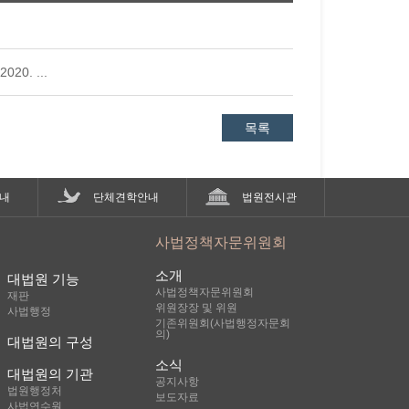
0. ...
목록
내
단체견학안내
법원전시관
사법정책자문위원회
소개
대법원 기능
사법정책자문위원회
재판
위원장장 및 위원
사법행정
기존위원회(사법행정자문회
의)
대법원의 구성
소식
대법원의 기관
공지사항
법원행정처
보도자료
사법연수원