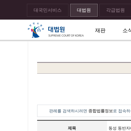
대국민서비스
대법원
각급법원
재판
소
메뉴전체보기
sns 공유하기 열기
print하기
판례를 검색하시려면
종합법률정보
로 접속하
제목
동성 동반자에