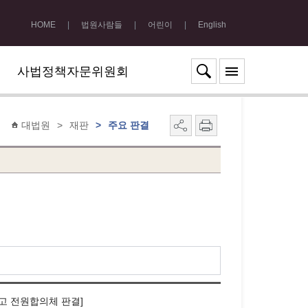
HOME
|
법원사람들
|
어린이
|
English
사법정책자문위원회
대법원
>
재판
>
주요 판결
선고 전원합의체 판결]