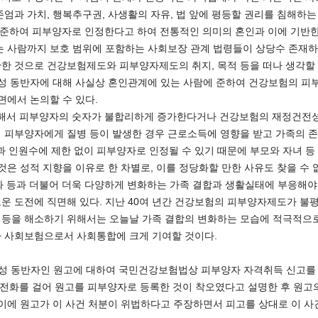
엄과 가치, 행복추구권, 사생활의 자유, 법 앞에 평등할 권리를 침해하는
 준하여 피부양자로 인정한다고 하여 전통적인 의미의 혼인과 이에 기반
는 사람까지 보호 범위에 포함하는 사회보장 관계 법령들이 상당수 존재
한 것으로 건강보험제도와 피부양자제도의 취지, 목적 등을 떠나 생각할 수
동성 동반자에 대해 사실상 혼인관계에 있는 사람에 준하여 건강보험의 피
면에서 논의할 수 있다.
 해서 피부양자의 숫자가 불합리하게 증가한다거나 건강보험의 재정건전성을
 피부양자에게 질병 등이 발생한 경우 근로소득에 영향을 받고 가족의 존
인원수에 제한 없이 피부양자로 인정될 수 있기 때문에 부모와 자녀 등
것은 성적 지향을 이유로 한 차별로, 이를 정당화할 만한 사유도 찾을 수 
 등과 더불어 더욱 다양하게 변화하는 가족 결합과 생활실태에 부응해야 
운 도전에 직면해 있다. 지난 40여 년간 건강보험의 피부양자제도가 불
평등을 해소하기 위해서는 오늘날 가족 결합의 변화하는 모습에 적극적으로
가 사회보험으로서 사회통합에 크게 기여할 것이다.
성 동반자인 원고에 대하여 국민건강보험법상 피부양자 자격취득 신고를 
에게 전화를 걸어 원고를 피부양자로 등록한 것이 착오였다고 설명한 후 원
 이에 원고가 이 사건 처분이 위법하다고 주장하면서 피고를 상대로 이 