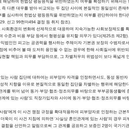
 해당하여 헌법상 평등원칙을 위반하였는지 여부를 확정하기 위해서는 먼
 즉 다른 대우를 받아 비교되는 두 집단 사이에 본질적인 동일성이 존재
 심사하여 헌법상 평등원칙을 위반하였는지 여부를 판단하여야 한다(대법원 201
1. 29. 선고 99헌마494 결정 등 취지 참조).
사회환경의 변화에 선제적으로 대응하며 지속가능한 사회보장제도를 확
급여 수준과 비용 부담 등에서 형평성을 유지할 의무가 있다(제25조 제2
익법인인 피고는 공권력을 행사하는 주체이자 기본권 보장의 수범자로서의
에 비추어 볼 때 도저히 용인될 수 없는 경우에 한해 사회질서에 위반되
할 책임과 의무를 부담하므로, 그 차별처우의 위법성이 보다 폭넓게 인정될 수 
계 있는 사람 집단에 대하여는 피부양자 자격을 인정하면서도, 동성 동반
은 성적 지향을 이유로 본질적으로 동일한 집단을 차별하는 행위에 해당한다
관계를 뛰어 넘어 동거·부양·협조·정조의무를 바탕으로 부부공동생활에 
관계에 있는 사람’도 직장가입자와 사이에 동거·부양·협조·정조의무를 
 사람’에게 이 사건 쟁점 규정을 확대적용하여 피부양자로 인정하는 근
더욱이 이 사건 지침에 의하면 ‘사실상 혼인관계에 있는 사람’의 경우
람의 결합을 선언하고 알림으로써 그 관계를 공표하고 보증인 2명이 국가기