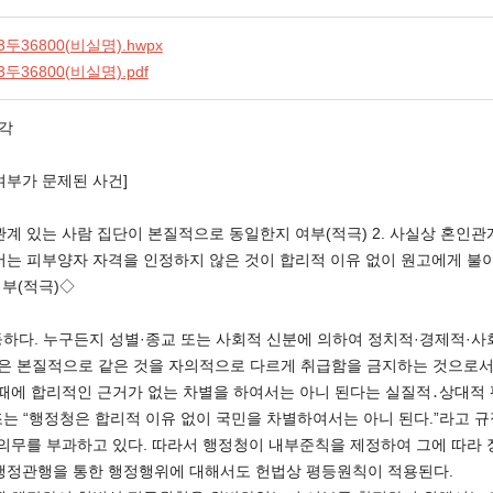
두36800(비실명).hwpx
두36800(비실명).pdf
기각
여부가 문제된 사건]
계 있는 사람 집단이 본질적으로 동일한지 여부(적극) 2. 사실상 혼인
서는 피부양자 자격을 인정하지 않은 것이 합리적 이유 없이 원고에게 불
부(적극)◇
 평등하다. 누구든지 성별·종교 또는 사회적 신분에 의하여 정치적·경제적·
칙은 본질적으로 같은 것을 자의적으로 다르게 취급함을 금지하는 것으로서
에 합리적인 근거가 없는 차별을 하여서는 아니 된다는 실질적․상대적 평등을 뜻
제9조는 “행정청은 합리적 이유 없이 국민을 차별하여서는 아니 된다.”라고
 의무를 부과하고 있다. 따라서 행정청이 내부준칙을 제정하여 그에 따라
 행정관행을 통한 행정행위에 대해서도 헌법상 평등원칙이 적용된다.