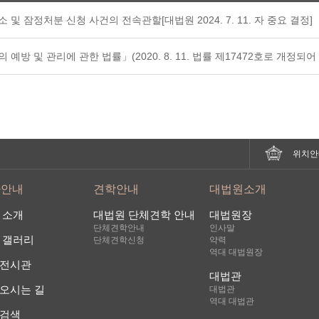
 및 잠정처분 신청 사건의 전속관할[대법원 2024. 7. 11. 자 중요 결정]
예방 및 관리에 관한 법률」(2020. 8. 11. 법률 제17472호로 개정되어 202
위치안
사안내
견학안내
대법원소개
 소개
대법원 단체견학 안내
대법원장
단체견학안내
인사말
 갤러리
단체견학신청
약력
역대 대법원장
전시관
대법관
오시는 길
대법관
역대 대법관
검색