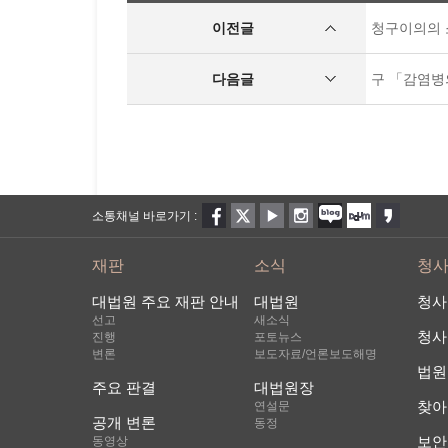
이전글
청구이의의 소
다음글
구 「감염병의 
소통채널 바로가기 :
재판
소식
청
대법원 주요 재판 안내
대법원
청사
선고
새소식
청사
진행
포토뉴스
변론
보도자료/언론보도해명
법원
주요 판결
대법원장
찾아
연설문
공개 변론
동정
보안
동영상