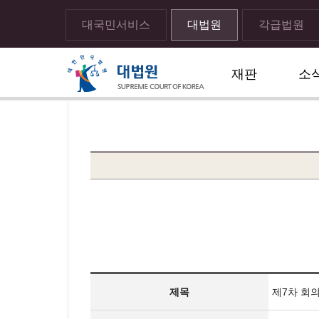
대국민서비스
대법원
각급법원
재판
소
메뉴전체보기
sns 공유하기 열기
print하기
제목
제7차 회