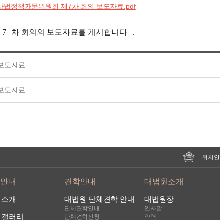
3] 사법정책자문위원회 제7차 회의 보도자료.pdf
7
차 회의의 보도자료를 게시합니다
.
 보도자료
 보도자료
위치안
사안내
견학안내
대법원소개
 소개
대법원 단체견학 안내
대법원장
단체견학안내
인사말
 갤러리
단체견학신청
약력