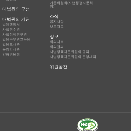
기존위원회(사법행정자문회
의)
대법원의 구성
소식
대법원의 기관
공지사항
법원행정처
보도자료
사법연수원
사법정책연구원
정보
법원공무원교육원
회의자료
법원도서관
회의결과
윤리감사관
사법정책자문위원회 규칙
양형위원회
사법정책자문위원회 운영세칙
위원공간