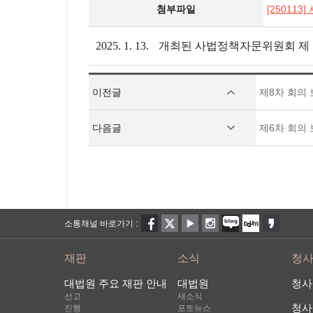
첨부파일
[25011
2025. 1. 13.
개최된 사법정책자문위원회 제
이전글
제8차 회의
다음글
제6차 회의
소통채널 바로가기 :
재판
소식
청
대법원 주요 재판 안내
대법원
청사
선고
새소식
청사
진행
포토뉴스