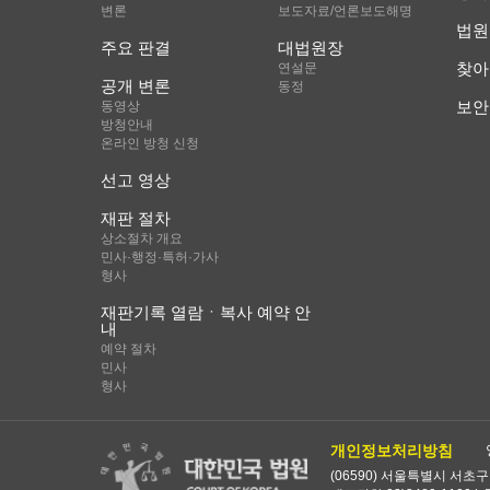
변론
보도자료/언론보도해명
법원
주요 판결
대법원장
찾아
연설문
공개 변론
동정
보안
동영상
방청안내
온라인 방청 신청
선고 영상
재판 절차
상소절차 개요
민사·행정·특허·가사
형사
재판기록 열람ㆍ복사 예약 안
내
예약 절차
민사
형사
개인정보처리방침
(06590) 서울특별시 서초구