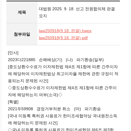
대법원 2025. 9. 18. 선고 전원합의체 판결
제목
요지
law250918(9.18. 판결).hwpx
첨부파일
law250918(9.18. 판결).pdf
[민사]
2023다221885 손해배상(기) (나) 파기환송(일부)
[중도상환수수료가 이자제한법 제4조 제1항에 따른 간주이자
에 해당하여 이자제한법상 최고이자율 제한에 관한 규정이 적
용되는지 문제된 사건]
◇중도상환수수료가 이자제한법 제4조 제1항에 따른 간주이
자에 해당하는지 여부(소극)◇
[특별]
2021두59908 경정거부처분 취소 (마) 파기환송
[국내 미등록 특허권 사용료가 한미조세협약상 국내원천소득
에 해당하는지 문제된 사건]
◇국내 미등록 특허권 사용료가 한미조세협약 제6조 제3항,