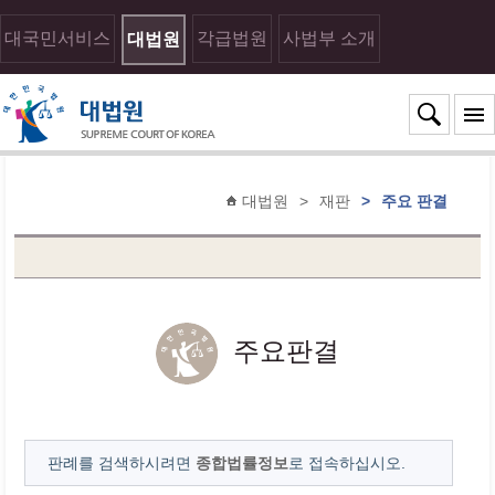
대국민서비스
각급법원
사법부 소개
대법원
대법원
>
재판
>
주요 판결
주요판결
판례를 검색하시려면
종합법률정보
로 접속하십시오.