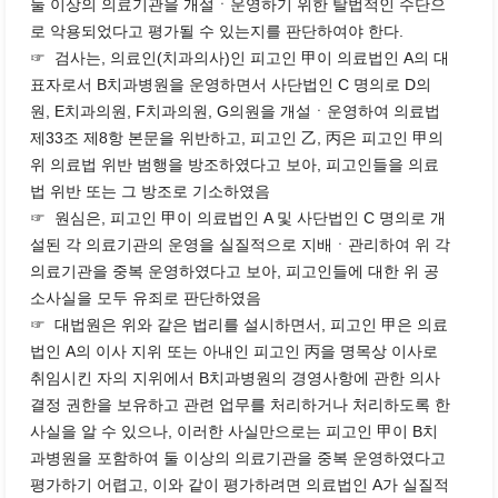
둘 이상의 의료기관을 개설ㆍ운영하기 위한 탈법적인 수단으
로 악용되었다고 평가될 수 있는지를 판단하여야 한다.
☞ 검사는, 의료인(치과의사)인 피고인 甲이 의료법인 A의 대
표자로서 B치과병원을 운영하면서 사단법인 C 명의로 D의
원, E치과의원, F치과의원, G의원을 개설ㆍ운영하여 의료법
제33조 제8항 본문을 위반하고, 피고인 乙, 丙은 피고인 甲의
위 의료법 위반 범행을 방조하였다고 보아, 피고인들을 의료
법 위반 또는 그 방조로 기소하였음
☞ 원심은, 피고인 甲이 의료법인 A 및 사단법인 C 명의로 개
설된 각 의료기관의 운영을 실질적으로 지배ㆍ관리하여 위 각
의료기관을 중복 운영하였다고 보아, 피고인들에 대한 위 공
소사실을 모두 유죄로 판단하였음
☞ 대법원은 위와 같은 법리를 설시하면서, 피고인 甲은 의료
법인 A의 이사 지위 또는 아내인 피고인 丙을 명목상 이사로
취임시킨 자의 지위에서 B치과병원의 경영사항에 관한 의사
결정 권한을 보유하고 관련 업무를 처리하거나 처리하도록 한
사실을 알 수 있으나, 이러한 사실만으로는 피고인 甲이 B치
과병원을 포함하여 둘 이상의 의료기관을 중복 운영하였다고
평가하기 어렵고, 이와 같이 평가하려면 의료법인 A가 실질적