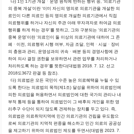
나) 1인 1기관 개설ㆍ운영 원칙에 반하는 행위 중, ‘의료기관
의 중복 개설’이란 ‘이미 자신의 명의로 의료기관을 개설한 의
료인이 다른 의료인 등의 명의로 개설한 의료기관에서 직접
의료행위를 하거나 자신의 주관 아래 무자격자로 하여금 의료
행위를 하게 하는 경우’를 뜻하고, 그와 구분되는 ‘의료기관의
중복 운영’이란 ‘의료인이 둘 이상의 의료기관에 대하여 그 존
폐ㆍ이전, 의료행위 시행 여부, 자금 조달, 인력ㆍ시설ㆍ장비
의 충원과 관리, 운영성과의 귀속ㆍ배분 등의 경영사항에 관
하여 의사 결정 권한을 보유하면서 관련 업무를 처리하거나
처리하도록 하는 경우’를 뜻한다(대법원 2018. 7. 12. 선고
2018도3672 판결 등 참조).
다) 의료법은 모든 국민이 수준 높은 의료혜택을 누릴 수 있
도록 한다는 의료법의 목적(제1조) 달성을 위하여 의료법인에
의한 의료업을 허용하면서 의료법인에 대한 국가의 관리나 내
부적 통제 등을 통하여 의료법인이 그 배후의 개인을 위한 영
리추구 수단이 되지 않도록 견제하는 장치를 두고 있다. 즉,
의료법은 의료취약지역에 민간 의료기관의 건립을 유도함으
로써 의료기관의 지역적 편중을 해소하고 민간 의료의 공공성
을 제고하기 위하여 의료법인 제도를 두면서(대법원 2023. 7.