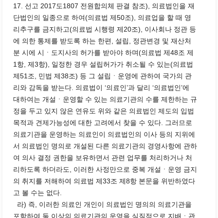
17. 선고 2017도1807 전원합의체 판결 참조), 의료법인을 재
단법인의 일종으로 하여(의료법 제50조), 의료업을 할 때 영
리추구를 금지하고(의료법 시행령 제20조), 이사회나 정관 등
에 의한 통제를 받도록 하는 한편, 설립, 정관변경 및 재산처
분 시에 시ㆍ도지사의 허가를 받아야 하며(의료법 제48조 제
1항, 제3항), 일정한 경우 설립허가가 취소될 수 있는(의료법
제51조, 민법 제38조) 등 그 설립ㆍ운영에 관하여 국가의 관
리와 감독을 받는다. 의료법이 ‘의료인’과 달리 ‘의료법인’에
대하여는 개설ㆍ운영할 수 있는 의료기관의 수를 제한하는 규
정을 두고 있지 않은 연유도 위와 같은 의료법인 제도의 입법
목적과 견제가능성에 대한 고려에서 찾을 수 있다. 그러므로
의료기관을 운영하는 의료인이 의료법인의 이사 등의 지위에
서 의료법인 명의로 개설된 다른 의료기관의 경영사항에 관하
여 의사 결정 권한을 보유하면서 관련 업무를 처리하거나 처
리하도록 하더라도, 이러한 사정만으로 중복 개설ㆍ운영 금지
의 취지를 저해하여 의료법 제33조 제8항 본문을 위반하였다
고 볼 수는 없다.
라) 즉, 이러한 의료인 개인이 의료법인 명의의 의료기관을
포함하여 둘 이상의 의료기관의 운영을 실질적으로 지배ㆍ관