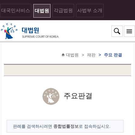
대국민서비스
각급법원
사법부 소개
대법원
대법원
>
재판
>
주요 판결
주요판결
판례를 검색하시려면
종합법률정보
로 접속하십시오.