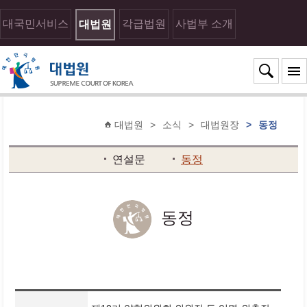
대국민서비스
각급법원
사법부 소개
대법원
대법원
>
소식
>
대법원장
>
동정
연설문
동정
동정