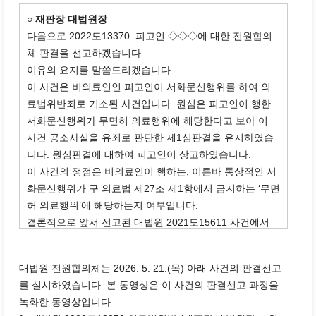
○ 재판장 대법원장
다음으로 2022도13370. 피고인 ◇◇◇에 대한 전원합의
체 판결을 선고하겠습니다.
이유의 요지를 말씀드리겠습니다.
이 사건은 비의료인인 피고인이 서화문신행위를 하여 의
료법위반죄로 기소된 사건입니다. 원심은 피고인이 행한
서화문신행위가 무면허 의료행위에 해당한다고 보아 이
사건 공소사실을 유죄로 판단한 제1심판결을 유지하였습
니다. 원심판결에 대하여 피고인이 상고하였습니다.
이 사건의 쟁점은 비의료인이 행하는, 이른바 통상적인 서
화문신행위가 구 의료법 제27조 제1항에서 금지하는 ‘무면
허 의료행위’에 해당하는지 여부입니다.
결론적으로 앞서 선고된 대법원 2021도15611 사건에서
살펴본 의료행위의 개념과 판단기준에 관한 법리에 비추
어 보면 통상적인 서화문신행위는 구 의료법 제27조 제1
대법원 전원합의체는 2026. 5. 21.(목) 아래 사건의 판결선고
항의 무면허의료행위에 해당하지 않는다는 것이 대법원의
를 실시하였습니다. 본 동영상은 이 사건의 판결선고 과정을
일치된 의견입니다.
녹화한 동영상입니다.
그 이유는 집필대법관이 말씀드리겠습니다.