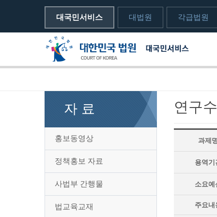
대국민서비스
대법원
각급법원
메뉴전체보기
sns 공유하기 열기
print하기
연구
자 료
홍보동영상
과제
정책홍보 자료
용역기
사법부 간행물
소요예
주요내
법교육교재