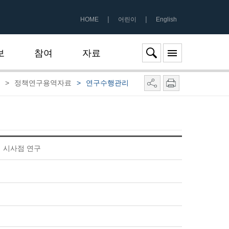
|
|
HOME
어린이
English
보
참여
자료
>
정책연구용역자료
>
연구수행관리
 시사점 연구