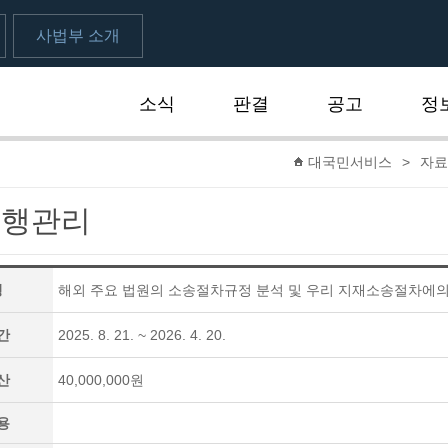
사법부 소개
소식
판결
공고
정
대국민서비스
>
자료
수행관리
명
해외 주요 법원의 소송절차규정 분석 및 우리 지재소송절차에의
간
2025. 8. 21. ~ 2026. 4. 20.
산
40,000,000원
용