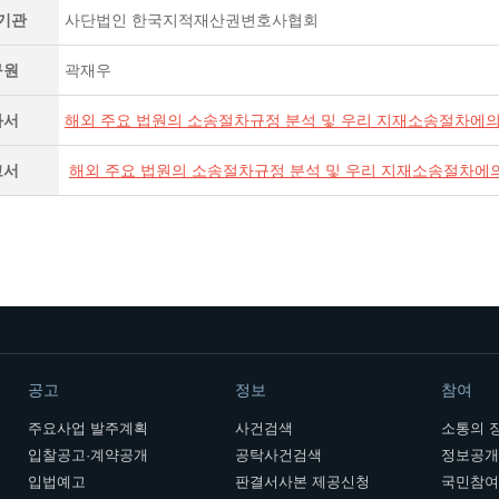
기관
사단법인 한국지적재산권변호사협회
구원
곽재우
과서
해외 주요 법원의 소송절차규정 분석 및 우리 지재소송절차에의 
고서
해외 주요 법원의 소송절차규정 분석 및 우리 지재소송절차에의 
공고
정보
참여
주요사업 발주계획
사건검색
소통의 
입찰공고·계약공개
공탁사건검색
정보공
입법예고
판결서사본 제공신청
국민참