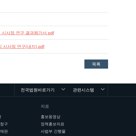
시사점 연구 결과평가서.pdf
시사점 연구(내지).pdf
목록
전국법원바로가기
관련시스템
자료
장
홍보동영상
개청구
정책홍보자료
여재판
사법부 간행물