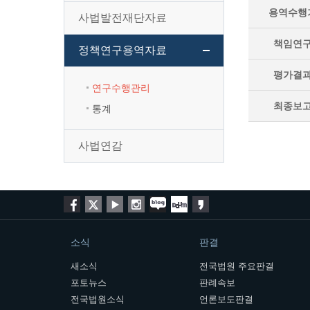
용역수행
사법발전재단자료
책임연
정책연구용역자료
평가결
연구수행관리
최종보
통계
사법연감
소식
판결
새소식
전국법원 주요판결
포토뉴스
판례속보
전국법원소식
언론보도판결