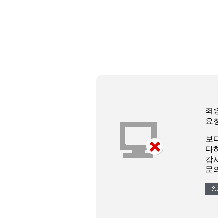
죄
요
보
다
감
문의 