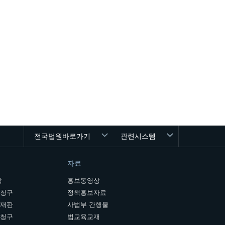
전국법원바로가기
관련시스템
자료
장
홍보동영상
개청구
정책홍보자료
여재판
사법부 간행물
판청구
법교육교재