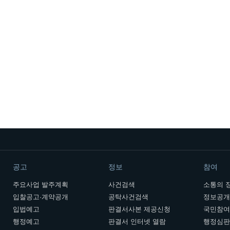
공고
정보
참여
주요사업 발주계획
사건검색
소통의 
입찰공고·계약공개
공탁사건검색
정보공
입법예고
판결서사본 제공신청
국민참
행정예고
판결서 인터넷 열람
행정심