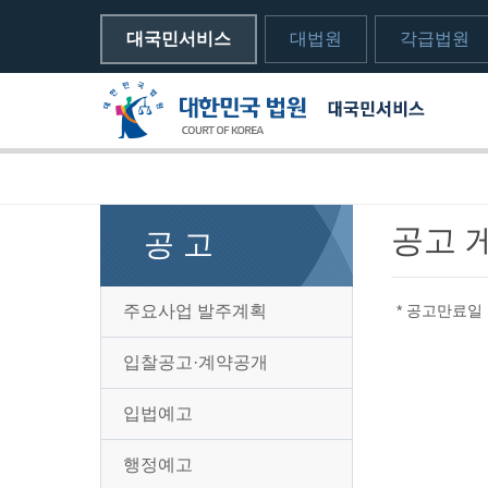
대국민서비스
대법원
각급법원
메뉴전체보기
sns 공유하기 열기
print하기
공고 
공 고
주요사업 발주계획
* 공고만료일
입찰공고·계약공개
입법예고
행정예고