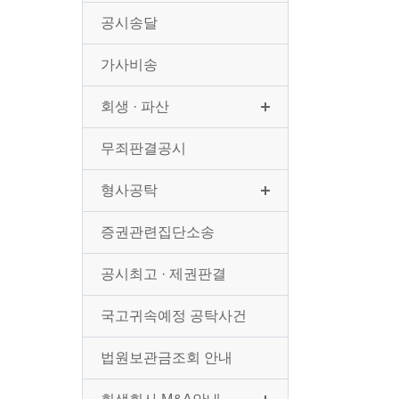
공시송달
가사비송
회생 · 파산
무죄판결공시
형사공탁
증권관련집단소송
공시최고 · 제권판결
국고귀속예정 공탁사건
법원보관금조회 안내