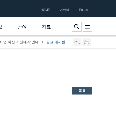
|
|
HOME
어린이
English
보
참여
자료
회생·파산 자산매각 안내
>
공고 게시판
목록