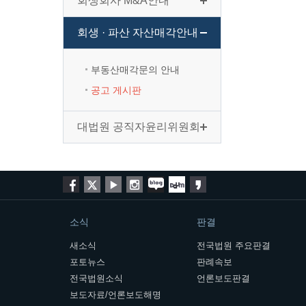
회생회사 M&A안내
회생 · 파산 자산매각안내
부동산매각문의 안내
공고 게시판
대법원 공직자윤리위원회
소식
판결
새소식
전국법원 주요판결
포토뉴스
판례속보
전국법원소식
언론보도판결
보도자료/언론보도해명