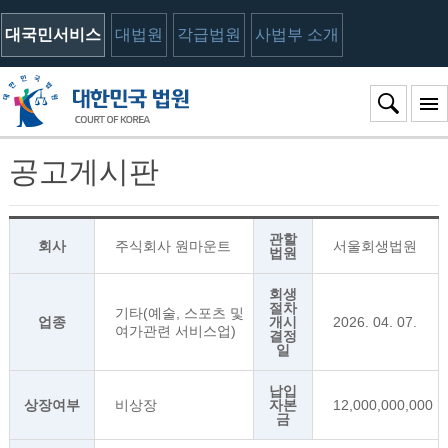
대국민서비스
대법원
각급법원
사법부 소개
공고게시판
관할
회사
주식회사 원마운트
서울회생법원
법원
회생
절차
기타(예술, 스포츠 및
업종
개시
2026. 04. 07.
여가관련 서비스업)
결정
일
납입
상장여부
비상장
자본
12,000,000,000
금