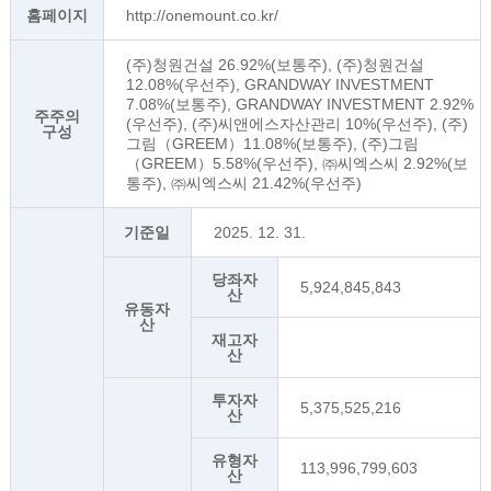
홈페이지
http://onemount.co.kr/
(주)청원건설 26.92%(보통주), (주)청원건설
12.08%(우선주), GRANDWAY INVESTMENT
7.08%(보통주), GRANDWAY INVESTMENT 2.92%
주주의
(우선주), (주)씨앤에스자산관리 10%(우선주), (주)
구성
그림（GREEM）11.08%(보통주), (주)그림
（GREEM）5.58%(우선주), ㈜씨엑스씨 2.92%(보
통주), ㈜씨엑스씨 21.42%(우선주)
기준일
2025. 12. 31.
당좌자
5,924,845,843
산
유동자
산
재고자
산
투자자
5,375,525,216
산
유형자
113,996,799,603
산