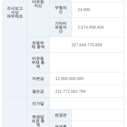
비유동
자산
무형자
조사보고
24,000
산
서상
재무제표
기타비
유동자
2,574,998,400
산
유동부
327,644,775,828
채 총액
비유동
부채 총
액
자본금
12,000,000,000
결손금
211,772,582,766
인가일
변경전
회생담
보권 총
액
변경후