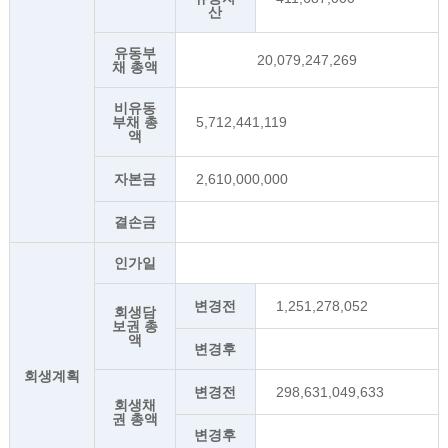
산
유동부
20,079,247,269
채 총액
비유동
부채 총
5,712,441,119
액
자본금
2,610,000,000
결손금
인가일
변경전
1,251,278,052
회생담
보권 총
액
변경후
회생계획
변경전
298,631,049,633
회생채
권 총액
변경후