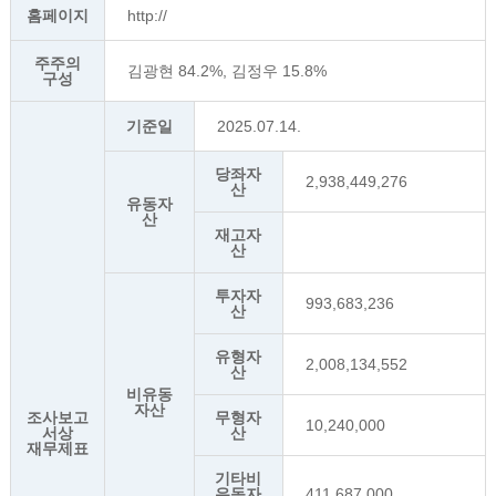
홈페이지
http://
주주의
김광현 84.2%, 김정우 15.8%
구성
기준일
2025.07.14.
당좌자
2,938,449,276
산
유동자
산
재고자
산
투자자
993,683,236
산
유형자
2,008,134,552
산
비유동
자산
조사보고
무형자
10,240,000
서상
산
재무제표
기타비
유동자
411,687,000