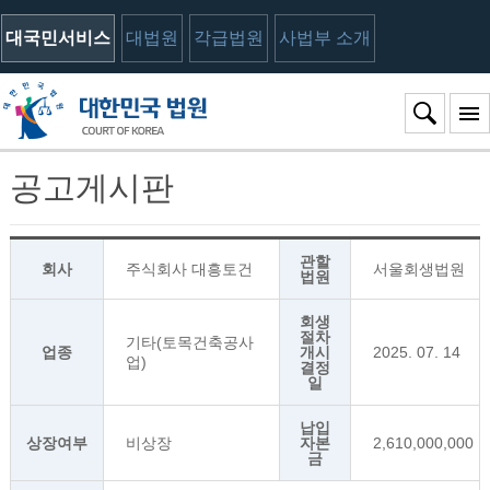
대국민서비스
대법원
각급법원
사법부 소개
공고게시판
관할
회사
주식회사 대흥토건
서울회생법원
법원
회생
절차
기타(토목건축공사
업종
개시
2025. 07. 14
업)
결정
일
납입
상장여부
비상장
자본
2,610,000,000
금