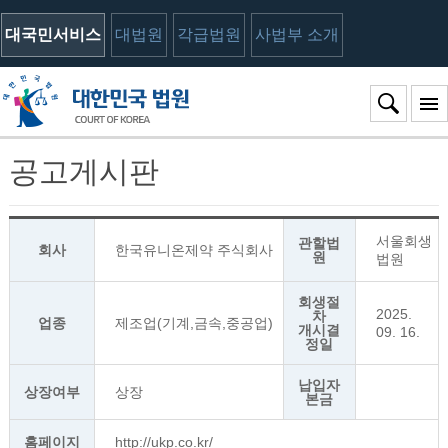
대국민서비스
대법원
각급법원
사법부 소개
공고게시판
서울회생
관할법
회사
한국유니온제약 주식회사
원
법원
회생절
2025.
차
업종
제조업(기계,금속,중공업)
개시결
09. 16.
정일
납입자
상장여부
상장
본금
홈페이지
http://ukp.co.kr/