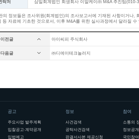
연락처
삼일회계법인 회생회사 이알케이㈜ M&A 추진팀(010-370
시판의 정보들은 조사위원(회계법인)의 조사보고서에 기재된 사항이거나,
등 자료에 기초한 것으로서, 이후 M&A를 위한 실사과정에서 달라질 수
이전글
아이씨피 주식회사
다음글
㈜디에이테크놀러지
공고
정보
참여
주요사업 발주계획
사건검색
소통의 
입찰공고·계약공개
공탁사건검색
정보공
입법예고
판결서사본 제공신청
국민참