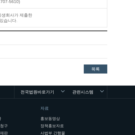
7-5610)
 회생회사가 제출한
 있습니다.
목록
전국법원바로가기
관련시스템
자료
장
홍보동영상
개청구
정책홍보자료
여재판
사법부 간행물