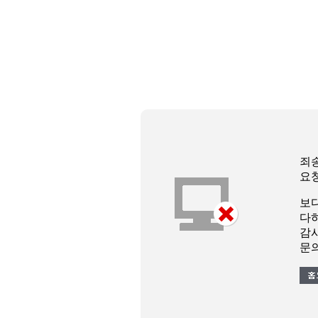
죄
요
보
다
감
문의 