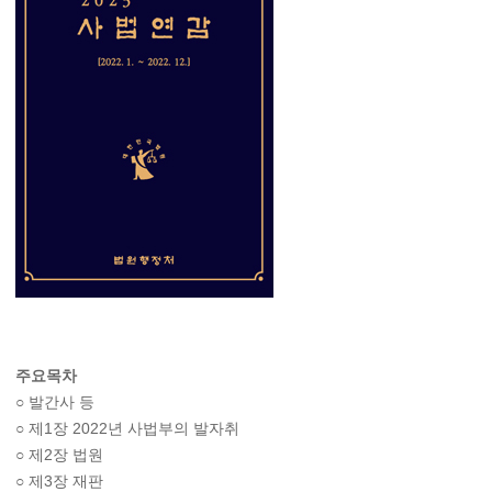
주요목차
○ 발간사 등
○ 제1장 2022년 사법부의 발자취
○ 제2장 법원
○ 제3장 재판