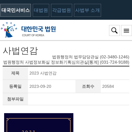
대국민서비스
대법원
각급법원
사법부 소개
사법연감
법원행정처 법무담당관실 (02-3480-1246)
법원행정처 사법정보화실 정보화기획심의관실[통계] (031-724-9188)
제목
2023 사법연감
등록일
2023-09-20
조회수
20584
첨부파일