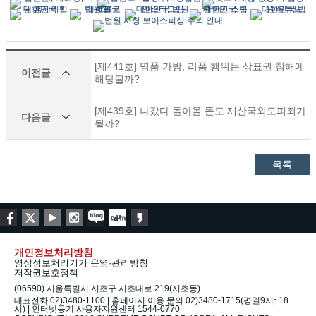
[제441호] 명품 가방, 리폼 행위는 상표권 침해에
이전글
해당될까?
[제439호] 나갔다 돌아올 돈도 재산국외도피죄가
다음글
될까?
목록
개인정보처리방침
영상정보처리기기 운영·관리방침
저작권보호정책
(06590) 서울특별시 서초구 서초대로 219(서초동)
대표전화 02)3480-1100 | 홈페이지 이용 문의 02)3480-1715(평일9시~18
시) | 인터넷등기 사용자지원센터 1544-0770