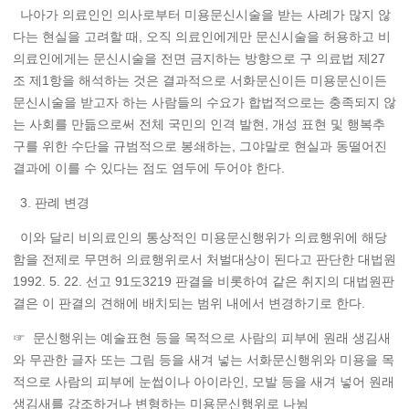
나아가 의료인인 의사로부터 미용문신시술을 받는 사례가 많지 않
다는 현실을 고려할 때, 오직 의료인에게만 문신시술을 허용하고 비
의료인에게는 문신시술을 전면 금지하는 방향으로 구 의료법 제27
조 제1항을 해석하는 것은 결과적으로 서화문신이든 미용문신이든
문신시술을 받고자 하는 사람들의 수요가 합법적으로는 충족되지 않
는 사회를 만듦으로써 전체 국민의 인격 발현, 개성 표현 및 행복추
구를 위한 수단을 규범적으로 봉쇄하는, 그야말로 현실과 동떨어진
결과에 이를 수 있다는 점도 염두에 두어야 한다.
3. 판례 변경
이와 달리 비의료인의 통상적인 미용문신행위가 의료행위에 해당
함을 전제로 무면허 의료행위로서 처벌대상이 된다고 판단한 대법원
1992. 5. 22. 선고 91도3219 판결을 비롯하여 같은 취지의 대법원판
결은 이 판결의 견해에 배치되는 범위 내에서 변경하기로 한다.
☞ 문신행위는 예술표현 등을 목적으로 사람의 피부에 원래 생김새
와 무관한 글자 또는 그림 등을 새겨 넣는 서화문신행위와 미용을 목
적으로 사람의 피부에 눈썹이나 아이라인, 모발 등을 새겨 넣어 원래
생김새를 강조하거나 변형하는 미용문신행위로 나뉨