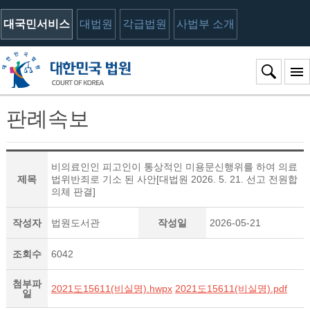
대국민서비스
대법원
각급법원
사법부 소개
판례속보
비의료인인 피고인이 통상적인 미용문신행위를 하여 의료
제목
법위반죄로 기소 된 사안[대법원 2026. 5. 21. 선고 전원합
의체 판결]
작성자
법원도서관
작성일
2026-05-21
조회수
6042
첨부파
2021도15611(비실명).hwpx
2021도15611(비실명).pdf
일