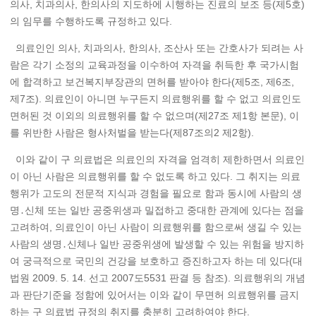
의사, 치과의사, 한의사의 지도하에 시행하는 진료의 보조 등(제5호)
의 임무를 수행하도록 규정하고 있다.
의료인인 의사, 치과의사, 한의사, 조산사 또는 간호사가 되려는 사
람은 각기 소정의 교육과정을 이수하여 자격을 취득한 후 국가시험
에 합격하고 보건복지부장관의 면허를 받아야 한다(제5조, 제6조,
제7조). 의료인이 아니면 누구든지 의료행위를 할 수 없고 의료인도
면허된 것 이외의 의료행위를 할 수 없으며(제27조 제1항 본문), 이
를 위반한 사람은 형사처벌을 받는다(제87조의2 제2항).
이와 같이 구 의료법은 의료인의 자격을 엄격히 제한하면서 의료인
이 아닌 사람은 의료행위를 할 수 없도록 하고 있다. 그 취지는 의료
행위가 고도의 전문적 지식과 경험을 필요로 함과 동시에 사람의 생
명․신체 또는 일반 공중위생과 밀접하고 중대한 관계에 있다는 점을
고려하여, 의료인이 아닌 사람이 의료행위를 함으로써 생길 수 있는
사람의 생명․신체나 일반 공중위생에 발생할 수 있는 위험을 방지하
여 궁극적으로 국민의 건강을 보호하고 증진하고자 하는 데 있다(대
법원 2009. 5. 14. 선고 2007도5531 판결 등 참조). 의료행위의 개념
과 판단기준을 정함에 있어서는 이와 같이 무면허 의료행위를 금지
하는 구 의료법 규정의 취지를 충분히 고려하여야 한다.