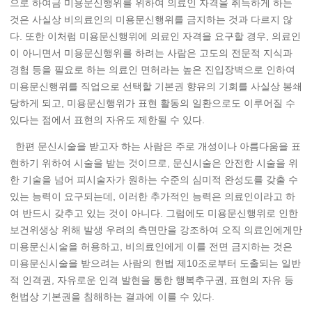
으로 하여금 미용문신행위를 위하여 의료인 자격을 취득하게 하는
것은 사실상 비의료인의 미용문신행위를 금지하는 것과 다르지 않
다. 또한 이처럼 미용문신행위에 의료인 자격을 요구할 경우, 의료인
이 아니면서 미용문신행위를 하려는 사람은 고도의 전문적 지식과
경험 등을 필요로 하는 의료인 면허라는 높은 진입장벽으로 인하여
미용문신행위를 직업으로 선택할 기본권 향유의 기회를 사실상 봉쇄
당하게 되고, 미용문신행위가 표현 활동의 일환으로도 이루어질 수
있다는 점에서 표현의 자유도 제한될 수 있다.
한편 문신시술을 받고자 하는 사람은 주로 개성이나 아름다움을 표
현하기 위하여 시술을 받는 것이므로, 문신시술은 안전한 시술을 위
한 기술을 넘어 피시술자가 원하는 수준의 심미적 완성도를 갖출 수
있는 능력이 요구되는데, 이러한 추가적인 능력은 의료인이라고 하
여 반드시 갖추고 있는 것이 아니다. 그럼에도 미용문신행위로 인한
보건위생상 위해 발생 우려의 측면만을 강조하여 오직 의료인에게만
미용문신시술을 허용하고, 비의료인에게 이를 전면 금지하는 것은
미용문신시술을 받으려는 사람의 헌법 제10조로부터 도출되는 일반
적 인격권, 자유로운 인격 발현을 통한 행복추구권, 표현의 자유 등
헌법상 기본권을 침해하는 결과에 이를 수 있다.