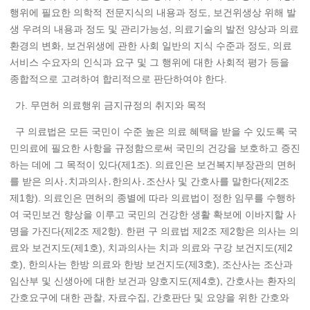
행위에 필요한 의학적 전문지식의 내용과 정도, 보건위생상 위해 발
생 우려의 내용과 정도 및 관리가능성, 의료기술의 발전 양상과 의료
환경의 변화, 보건위생에 관한 사회 일반의 지식 수준과 정도, 의료
서비스 수요자의 인식과 요구 및 그 행위에 대한 사회적 평가 등을
종합적으로 고려하여 합리적으로 판단하여야 한다.
가. 무면허 의료행위 금지규정의 취지와 목적
구 의료법은 모든 국민이 수준 높은 의료 혜택을 받을 수 있도록 국
민의료에 필요한 사항을 규정함으로써 국민의 건강을 보호하고 증진
하는 데에 그 목적이 있다(제1조). 의료인은 보건복지부장관의 면허
를 받은 의사․치과의사․한의사․조산사 및 간호사를 말한다(제2조
제1항). 의료인은 면허의 종별에 따라 의료법이 정한 임무를 수행하
여 국민보건 향상을 이루고 국민의 건강한 생활 확보에 이바지할 사
명을 가진다(제2조 제2항). 한편 구 의료법 제2조 제2항은 의사는 의
료와 보건지도(제1호), 치과의사는 치과 의료와 구강 보건지도(제2
호), 한의사는 한방 의료와 한방 보건지도(제3호), 조산사는 조산과
임산부 및 신생아에 대한 보건과 양호지도(제4호), 간호사는 환자의
간호요구에 대한 관찰, 자료수집, 간호판단 및 요양을 위한 간호와