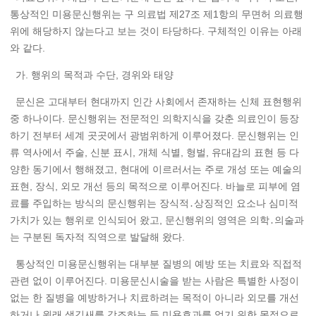
통상적인 미용문신행위는 구 의료법 제27조 제1항의 무면허 의료행
위에 해당하지 않는다고 보는 것이 타당하다. 구체적인 이유는 아래
와 같다.
가. 행위의 목적과 수단, 경위와 태양
문신은 고대부터 현대까지 인간 사회에서 존재하는 신체 표현행위
중 하나이다. 문신행위는 전문적인 의학지식을 갖춘 의료인이 등장
하기 전부터 세계 곳곳에서 광범위하게 이루어졌다. 문신행위는 인
류 역사에서 주술, 신분 표시, 개체 식별, 형벌, 유대감의 표현 등 다
양한 동기에서 행해졌고, 현대에 이르러서는 주로 개성 또는 예술의
표현, 장식, 외모 개선 등의 목적으로 이루어진다. 바늘로 피부에 염
료를 주입하는 방식의 문신행위는 장식적․상징적인 요소나 심미적
가치가 있는 행위로 인식되어 왔고, 문신행위의 영역은 의학․의술과
는 구분된 독자적 직역으로 발달해 왔다.
통상적인 미용문신행위는 대부분 질병의 예방 또는 치료와 직접적
관련 없이 이루어진다. 미용문신시술을 받는 사람은 특별한 사정이
없는 한 질병을 예방하거나 치료하려는 목적이 아니라 외모를 개선
하거나 원래 생김새를 강조하는 등 미용효과를 얻기 위한 목적으로