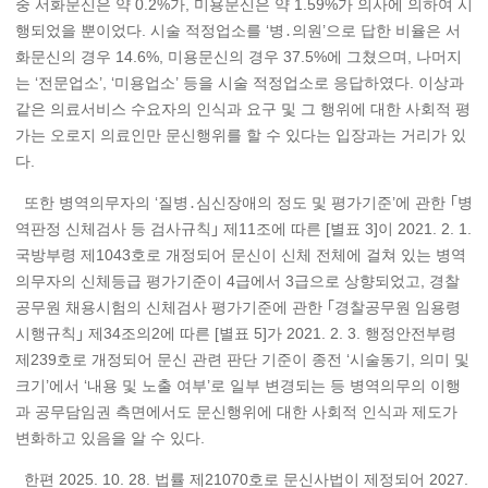
중 서화문신은 약 0.2%가, 미용문신은 약 1.59%가 의사에 의하여 시
행되었을 뿐이었다. 시술 적정업소를 ‘병․의원’으로 답한 비율은 서
화문신의 경우 14.6%, 미용문신의 경우 37.5%에 그쳤으며, 나머지
는 ‘전문업소’, ‘미용업소’ 등을 시술 적정업소로 응답하였다. 이상과
같은 의료서비스 수요자의 인식과 요구 및 그 행위에 대한 사회적 평
가는 오로지 의료인만 문신행위를 할 수 있다는 입장과는 거리가 있
다.
또한 병역의무자의 ‘질병․심신장애의 정도 및 평가기준’에 관한 ｢병
역판정 신체검사 등 검사규칙｣ 제11조에 따른 [별표 3]이 2021. 2. 1.
국방부령 제1043호로 개정되어 문신이 신체 전체에 걸쳐 있는 병역
의무자의 신체등급 평가기준이 4급에서 3급으로 상향되었고, 경찰
공무원 채용시험의 신체검사 평가기준에 관한 ｢경찰공무원 임용령
시행규칙｣ 제34조의2에 따른 [별표 5]가 2021. 2. 3. 행정안전부령
제239호로 개정되어 문신 관련 판단 기준이 종전 ‘시술동기, 의미 및
크기’에서 ‘내용 및 노출 여부’로 일부 변경되는 등 병역의무의 이행
과 공무담임권 측면에서도 문신행위에 대한 사회적 인식과 제도가
변화하고 있음을 알 수 있다.
한편 2025. 10. 28. 법률 제21070호로 문신사법이 제정되어 2027.