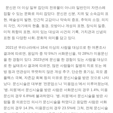
문신은 더 이상 일부 집단의 전유물이 아니라 일반인이 자연스레
접할 수 있는 문화로 자리 잡았다. 문신은 신분, 지위 및 소속감의 표
현, 예술성의 발현, 인간적 교감이나 약속의 증표, 추억의 소장, 의지
의 각인, 자기애의 현출, 동경, 모방이나 개성의 표현, 장식의 일종,
미적 취향의 표현, 의미 있는 대상과 사건의 기록, 가치관과 신념의
표현 등 다양한 사회․문화적 의미를 담고 있다.
2021년 우리나라에서 18세 이상의 사람을 대상으로 한 여론조사
결과에 따르면, 응답자 중 약 5%가 서화문신을, 약 28%가 미용문신
을 한 경험이 있다. 2023년에 문신을 한 경험이 있는 사람을 대상으
로 한 실태조사 결과에 따르면, 많은 사람들이 질병의 치료 또는 예
방 등과 연관성이 뚜렷하지 않은 개성 추구, 단순한 호기심, 외모 콤
플렉스 극복, 자존감 회복 등의 이유로 문신시술을 받은 것으로 나타
났다. 문신시술은 대부분 ‘전문업소’나 ‘미용업소’에서 이루어졌는데,
‘병․의원’에서 문신시술을 받은 사람은 서화문신의 경우 1.4%, 미용
문신의 경우 6.8%에 불과하였다. ‘병․의원’에서 문신시술을 받은 사
람들 중 의료인인 의사가 문신시술을 하였다고 응답한 사람은 서화
문신의 경우 14.3%, 미용문신의 경우 23.5%에 그쳐, 전체 문신시술