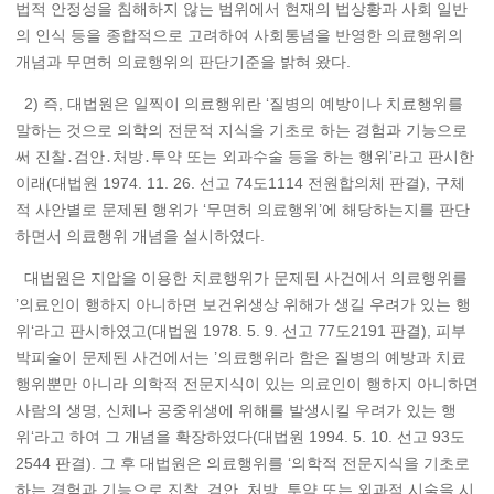
법적 안정성을 침해하지 않는 범위에서 현재의 법상황과 사회 일반
의 인식 등을 종합적으로 고려하여 사회통념을 반영한 의료행위의
개념과 무면허 의료행위의 판단기준을 밝혀 왔다.
2) 즉, 대법원은 일찍이 의료행위란 ‘질병의 예방이나 치료행위를
말하는 것으로 의학의 전문적 지식을 기초로 하는 경험과 기능으로
써 진찰․검안․처방․투약 또는 외과수술 등을 하는 행위’라고 판시한
이래(대법원 1974. 11. 26. 선고 74도1114 전원합의체 판결), 구체
적 사안별로 문제된 행위가 ‘무면허 의료행위’에 해당하는지를 판단
하면서 의료행위 개념을 설시하였다.
대법원은 지압을 이용한 치료행위가 문제된 사건에서 의료행위를
’의료인이 행하지 아니하면 보건위생상 위해가 생길 우려가 있는 행
위‘라고 판시하였고(대법원 1978. 5. 9. 선고 77도2191 판결), 피부
박피술이 문제된 사건에서는 ’의료행위라 함은 질병의 예방과 치료
행위뿐만 아니라 의학적 전문지식이 있는 의료인이 행하지 아니하면
사람의 생명, 신체나 공중위생에 위해를 발생시킬 우려가 있는 행
위‘라고 하여 그 개념을 확장하였다(대법원 1994. 5. 10. 선고 93도
2544 판결). 그 후 대법원은 의료행위를 ‘의학적 전문지식을 기초로
하는 경험과 기능으로 진찰, 검안, 처방, 투약 또는 외과적 시술을 시