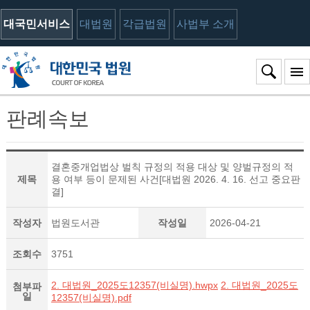
대국민서비스
대법원
각급법원
사법부 소개
판례속보
결혼중개업법상 벌칙 규정의 적용 대상 및 양벌규정의 적
제목
용 여부 등이 문제된 사건[대법원 2026. 4. 16. 선고 중요판
결]
작성자
법원도서관
작성일
2026-04-21
조회수
3751
2. 대법원_2025도12357(비실명).hwpx
2. 대법원_2025도
첨부파
일
12357(비실명).pdf