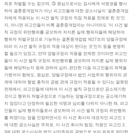
죄로 처벌할 수는 없으며, ③ 원심으로서는 검사에게 석명권을 행사
하여 결혼중개업자가 아닌 피고인들에 대한 공소사실이 ‘결혼중개업
자에게 적용되는 이 사건 벌칙 규정의 직접 적용을 전제로 한 것’인
지, 아니면 피고인들이 비록 결혼중개업자는 아니더라도 ‘이 사건 벌
칙 규정의 위반행위를 공모하여 저지른 실제 행위자들에 해당하여
행위자 처벌규정으로 기능하는 결혼중개업법 제27조의 양벌규정에
따라 이 사건 벌칙 규정의 적용 대상이 된다는 것’인지 등을 분명히
할 필요가 있었고, 만약 양벌규정의 적용을 전제한 것이라면 피고인
들이 이 사건 벌칙 규정의 위반행위를 공모하여 저지른 실제 행위자
들에 해당하는지 등에 관하여 심리․판단한 다음 피고인들의 죄책을
가렸어야 함에도, 원심은, 양벌규정에서 법인 사업주와 행위자의 관
계에 대하여 형법 총칙의 공범 관계 규정이 적용될 수 있다는 잘못된
전제에서, 피고인들에 대하여 이 사건 벌칙 규정으로만 공소제기한
것이고 행위자 처벌규정으로 기능하는 양벌규정으로는 공소제기하
지 않았다고 단정하여 필요한 석명과 심리를 다하지 아니한 채, 피고
인들이 실제 행위자들로서 공모하여 이 사건 벌칙 규정의 위반행위
를 하였다는 점을 인정하면서도 이 사건 회사의 대표자인 피고인 1
에 대한 공소사실은 무죄로, 이 사건 회사의 팀장, 직원인 피고인 2,
3에 대한 공소사실은 법인 사업주와의 공범으로 보아 유죄로 판단한