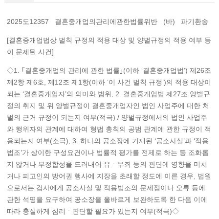
2025도12357 결혼중개업의관리에관한법률위반 (바) 파기환송
[결혼중개업법상 벌칙 규정의 적용 대상 및 양벌규정의 적용 여부 등
이 문제된 사건]
◇1. ｢결혼중개업의 관리에 관한 법률｣(이하 ‘결혼중개업법’) 제26조
제2항 제6호, 제12조 제1항(이하 ‘이 사건 벌칙 규정’)의 적용 대상이
되는 ‘결혼중개업자’의 의미와 범위, 2. 결혼중개업법 제27조 양벌규
정의 취지 및 위 양벌규정이 결혼중개업자인 법인 사업주에 대한 처
벌의 근거 규정이 되는지 여부(적극) / 양벌규정에서의 법인 사업주
와 행위자의 관계에 대하여 형법 총칙의 공범 관계에 관한 규정이 적
용되는지 여부(소극), 3. 하나의 공소장에 기재된 ‘공소사실’과 ‘적용
법조’가 상이한 구성요건이나 법률적 평가를 전제로 하는 등 조화롭
지 않거나 부정합성을 드러내어 유ㆍ무죄 등의 판단에 영향을 미치
거나 피고인의 방어권 행사에 지장을 초래할 정도에 이른 경우, 법원
으로서는 검사에게 공소사실 및 적용법조의 문제점이나 오류 등에
관한 석명을 요구하여 공소장을 올바르게 보완하도록 한 다음 이에
따라 충실하게 심리ㆍ판단할 필요가 있는지 여부(적극)◇