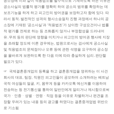
공소장에 이와 같이 적용법조를 필수적으로 기재하도록 하는 이유는
공소사실의 법률적 평가를 명확히 하여 공소의 범위를 확정하는 데
보조기능을 하게 하고 피고인의 방어권을 보장하고자 함에 있다. 따
라서 동적․발전적인 성격의 형사소송절차 진행 과정에서 하나의 공
소장에 기재된 ‘공소사실’과 ‘적용법조’가 상이한 구성요건이나 법률
적 평가를 전제로 하는 등 조화롭지 않거나 부정합성을 드러내어
유․무죄 등의 판단에 영향을 미치거나 피고인의 방어권 행사에 지장
을 초래할 정도에 이른 경우에는, 법원으로서는 검사에게 공소사실
및 적용법조의 문제점이나 오류 등에 관한 석명을 요구하여 공소장
을 올바르게 보완하도록 한 다음 이에 따라 충실하게 심리․판단할
필요가 있다.
☞ 국제결혼중개업의 등록을 하고 결혼중개업을 영위하는 이 사건
회사의 대표, 팀장, 직원인 피고인들이 공모하여 소개하려는 베트남
국적 여성들의 얼굴, 키, 몸무게 등을 카카오톡 메신저를 이용하여
전송하는 등 전기통신을 통하여 일반인에게 알리거나 제시함으로써
국가ㆍ인종ㆍ성별ㆍ연령ㆍ직업 등을 이유로 차별하거나 편견을 조
장할 우려가 있는 내용 등의 광고를 하였다는 결혼중개업법 위반으
로 기소됨