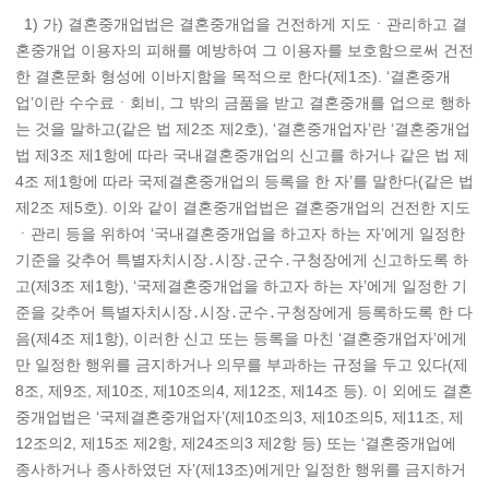
1) 가) 결혼중개업법은 결혼중개업을 건전하게 지도ㆍ관리하고 결
혼중개업 이용자의 피해를 예방하여 그 이용자를 보호함으로써 건전
한 결혼문화 형성에 이바지함을 목적으로 한다(제1조). ‘결혼중개
업’이란 수수료ㆍ회비, 그 밖의 금품을 받고 결혼중개를 업으로 행하
는 것을 말하고(같은 법 제2조 제2호), ‘결혼중개업자’란 ‘결혼중개업
법 제3조 제1항에 따라 국내결혼중개업의 신고를 하거나 같은 법 제
4조 제1항에 따라 국제결혼중개업의 등록을 한 자’를 말한다(같은 법
제2조 제5호). 이와 같이 결혼중개업법은 결혼중개업의 건전한 지도
ㆍ관리 등을 위하여 ‘국내결혼중개업을 하고자 하는 자’에게 일정한
기준을 갖추어 특별자치시장․시장․군수․구청장에게 신고하도록 하
고(제3조 제1항), ‘국제결혼중개업을 하고자 하는 자’에게 일정한 기
준을 갖추어 특별자치시장․시장․군수․구청장에게 등록하도록 한 다
음(제4조 제1항), 이러한 신고 또는 등록을 마친 ‘결혼중개업자’에게
만 일정한 행위를 금지하거나 의무를 부과하는 규정을 두고 있다(제
8조, 제9조, 제10조, 제10조의4, 제12조, 제14조 등). 이 외에도 결혼
중개업법은 ‘국제결혼중개업자’(제10조의3, 제10조의5, 제11조, 제
12조의2, 제15조 제2항, 제24조의3 제2항 등) 또는 ‘결혼중개업에
종사하거나 종사하였던 자’(제13조)에게만 일정한 행위를 금지하거