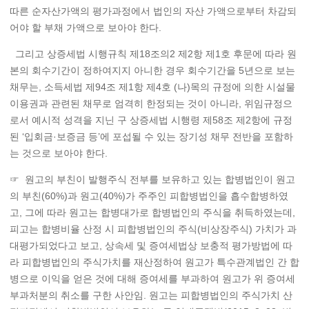
따른 순자산가액의 평가과정에서 법인의 자산 가액으로부터 차감되
어야 할 부채 가액으로 보아야 한다.
그리고 상증세법 시행규칙 제18조의2 제2항 제1호 후문에 따라 원
본의 회수기간이 정하여지지 아니한 경우 회수기간을 5년으로 보는
채무는, 소득세법 제94조 제1항 제4호 (나)목의 규정에 의한 시설물
이용권과 관련된 채무로 엄격히 한정되는 것이 아니라, 위임규정으
로서 예시적 성격을 지닌 구 상증세법 시행령 제58조 제2항에 규정
된 ‘입회금·보증금 등’에 포섭될 수 있는 장기성 채무 전반을 포함하
는 것으로 보아야 한다.
☞ 원고의 부친이 발행주식 전부를 보유하고 있는 합병법인이 원고
의 부친(60%)과 원고(40%)가 주주인 피합병법인을 흡수합병하였
고, 그에 따라 원고는 합병대가로 합병법인의 주식을 취득하였는데,
피고는 합병비율 산정 시 피합병법인의 주식(비상장주식) 가치가 과
대평가되었다고 보고, 상속세 및 증여세법상 보충적 평가방법에 따
라 피합병법인의 주식가치를 재산정하여 원고가 특수관계법인 간 합
병으로 이익을 얻은 것에 대해 증여세를 부과하여 원고가 위 증여세
부과처분의 취소를 구한 사안임. 원고는 피합병법인의 주식가치 산