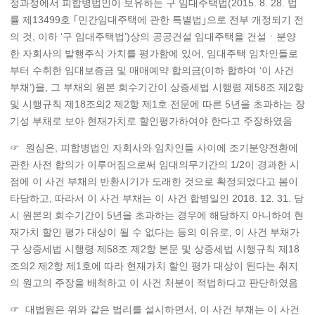
정과정에서 피합병법인이 보유하는 구 임대주택법(2015. 8. 28. 법
률 제13499호 ｢민간임대주택에 관한 특별법｣으로 전부 개정되기 전
의 것, 이하 ‘구 임대주택법’)상의 공공건설 임대주택을 건설ㆍ분양
한 자회사의 발행주식 가치를 평가함에 있어, 임대주택 임차인들로
부터 수취한 임대보증금 및 매매예약 합의금(이하 합하여 ‘이 사건
부채’)을, 그 부채의 원본 회수기간이 상증세법 시행령 제58조 제2항
및 시행규칙 제18조의2 제2항 제1호 전문에 따른 5년을 초과하는 장
기성 부채로 보아 현재가치로 할인평가하여야 한다고 주장하였음
☞ 원심은, 피합병법인 자회사와 임차인들 사이에 조기분양전환에
관한 사전 합의가 이루어짐으로써 임대의무기간의 1/2이 경과한 시
점에 이 사건 부채의 반환시기가 도래한 것으로 확정되었다고 봄이
타당하고, 따라서 이 사건 부채는 이 사건 합병일인 2018. 12. 31. 당
시 원본의 회수기간이 5년을 초과하는 경우에 해당하지 아니하여 현
재가치 할인 평가 대상이 될 수 없다는 등의 이유로, 이 사건 부채가
구 상증세법 시행령 제58조 제2항 본문 및 상증세법 시행규칙 제18
조의2 제2항 제1호에 따라 현재가치 할인 평가 대상이 된다는 취지
의 원고의 주장을 배척하고 이 사건 처분이 적법하다고 판단하였음
☞ 대법원은 위와 같은 법리를 설시하면서, 이 사건 부채는 이 사건