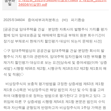
5. 대법원_2025두34604(비실명).hwpx
5. 대법원_2025두
첨부파
일
34604(비실명).pdf
2025두34604 증여세부과처분취소 (바) 파기환송
[공공건설 임대주택을 건설ㆍ분양한 자회사의 발행주식 가치를 평가
함에 있어 임대보증금 및 매매예약 합의금 부채의 원본 회수기간이
장기성 부채로서 현재가치 할인평가 대상이 되는지 문제된 사건]
◇구 임대주택법상의 공공건설 임대주택을 건설·분양한 회사의 발
행주식 가치 평가와 관련하여, 임대주택 임차인들에 대한 부채를 현
재가치 할인평가 대상으로 보는 요건[상속세 및 증여세법(이하 ‘상증
세법’) 시행령 제58조 제2항, 시행규칙 제18조의2 제2항 제1호의 해
석 및 적용]◇
비상장주식의 보충적 평가방법을 규정한 상증세법 제63조 제1항
제1호 (나)목은 ‘비상장주식은 해당 법인의 자산 및 수익 등을 고려
하여 대통령령으로 정하는 방법으로 평가한다’고 규정하고 있다. 그
위임에 따른 구 상증세법 시행령 제54조 제1항 본문은 법인의 수익
력과 자산력을 균형있게 반영하고자 비상장주식의 1주당 가액은 원