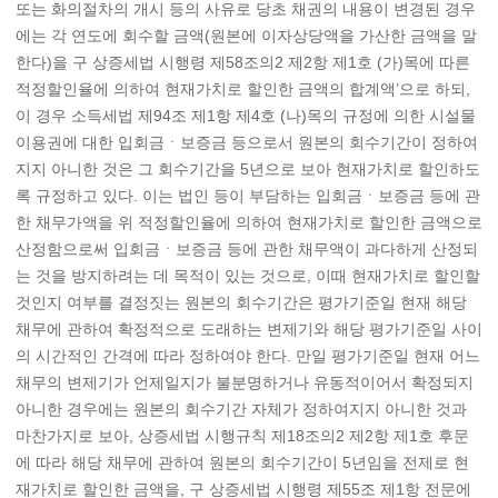
또는 화의절차의 개시 등의 사유로 당초 채권의 내용이 변경된 경우
에는 각 연도에 회수할 금액(원본에 이자상당액을 가산한 금액을 말
한다)을 구 상증세법 시행령 제58조의2 제2항 제1호 (가)목에 따른
적정할인율에 의하여 현재가치로 할인한 금액의 합계액’으로 하되,
이 경우 소득세법 제94조 제1항 제4호 (나)목의 규정에 의한 시설물
이용권에 대한 입회금ㆍ보증금 등으로서 원본의 회수기간이 정하여
지지 아니한 것은 그 회수기간을 5년으로 보아 현재가치로 할인하도
록 규정하고 있다. 이는 법인 등이 부담하는 입회금ㆍ보증금 등에 관
한 채무가액을 위 적정할인율에 의하여 현재가치로 할인한 금액으로
산정함으로써 입회금ㆍ보증금 등에 관한 채무액이 과다하게 산정되
는 것을 방지하려는 데 목적이 있는 것으로, 이때 현재가치로 할인할
것인지 여부를 결정짓는 원본의 회수기간은 평가기준일 현재 해당
채무에 관하여 확정적으로 도래하는 변제기와 해당 평가기준일 사이
의 시간적인 간격에 따라 정하여야 한다. 만일 평가기준일 현재 어느
채무의 변제기가 언제일지가 불분명하거나 유동적이어서 확정되지
아니한 경우에는 원본의 회수기간 자체가 정하여지지 아니한 것과
마찬가지로 보아, 상증세법 시행규칙 제18조의2 제2항 제1호 후문
에 따라 해당 채무에 관하여 원본의 회수기간이 5년임을 전제로 현
재가치로 할인한 금액을, 구 상증세법 시행령 제55조 제1항 전문에