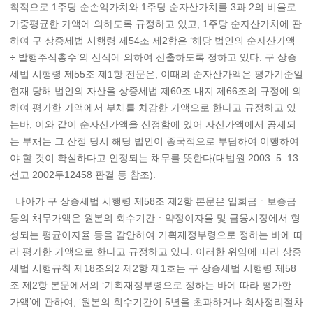
칙적으로 1주당 순손익가치와 1주당 순자산가치를 3과 2의 비율로
가중평균한 가액에 의하도록 규정하고 있고, 1주당 순자산가치에 관
하여 구 상증세법 시행령 제54조 제2항은 ‘해당 법인의 순자산가액
÷ 발행주식총수’의 산식에 의하여 산출하도록 정하고 있다. 구 상증
세법 시행령 제55조 제1항 전문은, 이때의 순자산가액은 평가기준일
현재 당해 법인의 자산을 상증세법 제60조 내지 제66조의 규정에 의
하여 평가한 가액에서 부채를 차감한 가액으로 한다고 규정하고 있
는바, 이와 같이 순자산가액을 산정함에 있어 자산가액에서 공제되
는 부채는 그 산정 당시 해당 법인이 종국적으로 부담하여 이행하여
야 할 것이 확실하다고 인정되는 채무를 뜻한다(대법원 2003. 5. 13.
선고 2002두12458 판결 등 참조).
나아가 구 상증세법 시행령 제58조 제2항 본문은 입회금ㆍ보증금
등의 채무가액은 원본의 회수기간ㆍ약정이자율 및 금융시장에서 형
성되는 평균이자율 등을 감안하여 기획재정부령으로 정하는 바에 따
라 평가한 가액으로 한다고 규정하고 있다. 이러한 위임에 따라 상증
세법 시행규칙 제18조의2 제2항 제1호는 구 상증세법 시행령 제58
조 제2항 본문에서의 ‘기획재정부령으로 정하는 바에 따라 평가한
가액’에 관하여, ‘원본의 회수기간이 5년을 초과하거나 회사정리절차