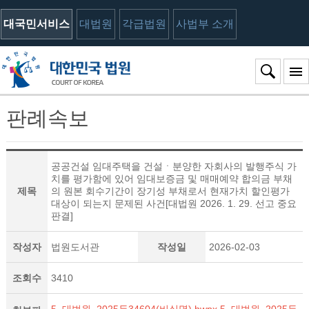
대국민서비스
대법원
각급법원
사법부 소개
판례속보
공공건설 임대주택을 건설ㆍ분양한 자회사의 발행주식 가
치를 평가함에 있어 임대보증금 및 매매예약 합의금 부채
제목
의 원본 회수기간이 장기성 부채로서 현재가치 할인평가
대상이 되는지 문제된 사건[대법원 2026. 1. 29. 선고 중요
판결]
작성자
법원도서관
작성일
2026-02-03
조회수
3410