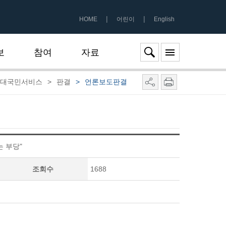
|
|
HOME
어린이
English
보
참여
자료
대국민서비스
>
판결
>
언론보도판결
 부당"
조회수
1688