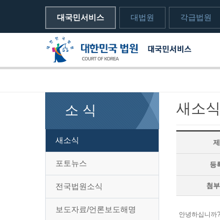
대국민서비스
대법원
각급법원
메뉴전체보기
sns 공유하기 열기
print하기
새소
소 식
새소식
제
포토뉴스
등
첨부
전국법원소식
보도자료/언론보도해명
안녕하십니까