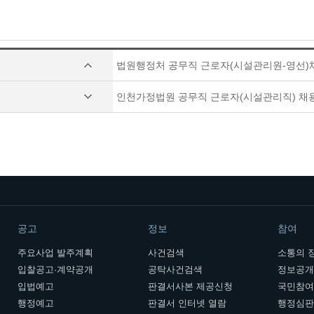
법원행정처 공무직 근로자(시설관리원-영선)
인천가정법원 공무직 근로자(시설관리직) 채
공고
정보
참여
주요사업 발주계획
사건검색
소통의 
입찰공고·계약공개
공탁사건검색
정보공
입법예고
판결서사본 제공신청
국민참
행정예고
판결서 인터넷 열람
행정심