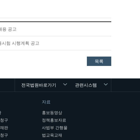
채용 공고
용시험 시행계획 공고
목록
전국법원바로가기
관련시스템
자료
장
홍보동영상
개청구
정책홍보자료
여재판
사법부 간행물
판청구
법교육교재