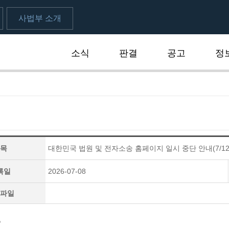
사법부 소개
소식
판결
공고
정
식
목
대한민국 법원 및 전자소송 홈페이지 일시 중단 안내(7/12 00:
록일
2026-07-08
파일
?