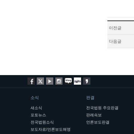
이전글
다음글
소식
판결
새소식
전국법원 주요판결
포토뉴스
판례속보
전국법원소식
언론보도판결
보도자료/언론보도해명