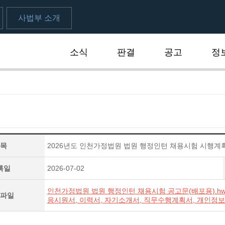
사법부 소개
소식
판결
공고
정
식
목
2026년도 인천가정법원 법원 행정인턴 채용시험 시행계
록일
2026-07-02
인천가정법원 법원 행정인턴 채용시험 공고문(배포용).hw
파일
응시원서, 이력서, 자기소개서, 직무수행계획서, 개인정보