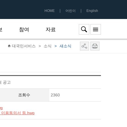
|
|
HOME
어린이
English
보
참여
자료
대국민서비스
>
소식
>
새소식
획 공고
조회수
2360
p
 이용동의서 등.hwp