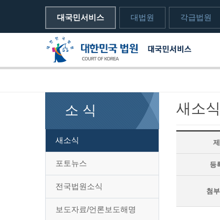
대국민서비스
대법원
각급법원
메뉴전체보기
sns 공유하기 열기
print하기
새소
소 식
새소식
제
포토뉴스
등
전국법원소식
첨부
보도자료/언론보도해명