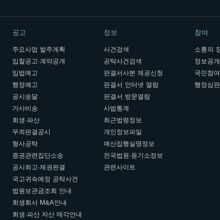
공고
정보
참여
주요사업 발주계획
사건검색
소통의 
입찰공고·계약공개
공탁사건검색
정보공
입법예고
판결서사본 제공신청
국민참
행정예고
판결서 인터넷 열람
행정심
공시송달
판결서 방문열람
가사비송
사법통계
회생·파산
최근법령정보
무죄판결공시
개인정보파일
형사공탁
예산집행실명정보
증권관련집단소송
전국법원·등기소정보
공시최고·제권판결
관련사이트
국고귀속예정 공탁사건
법원보관금조회 안내
회생회사 M&A안내
회생·파산 자산 매각안내