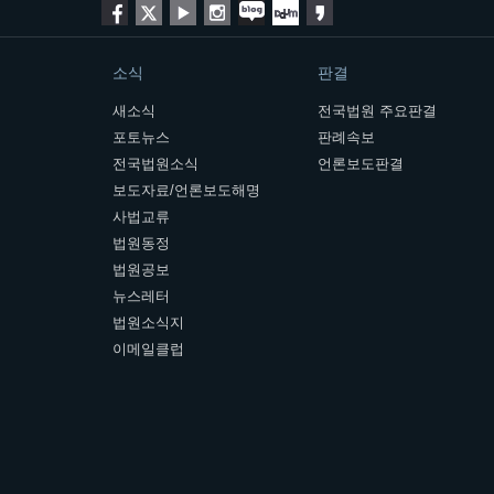
소식
판결
새소식
전국법원 주요판결
포토뉴스
판례속보
전국법원소식
언론보도판결
보도자료/언론보도해명
사법교류
법원동정
법원공보
뉴스레터
법원소식지
이메일클럽