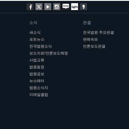
소식
판결
새소식
전국법원 주요판결
포토뉴스
판례속보
전국법원소식
언론보도판결
보도자료/언론보도해명
사법교류
법원동정
법원공보
뉴스레터
법원소식지
이메일클럽