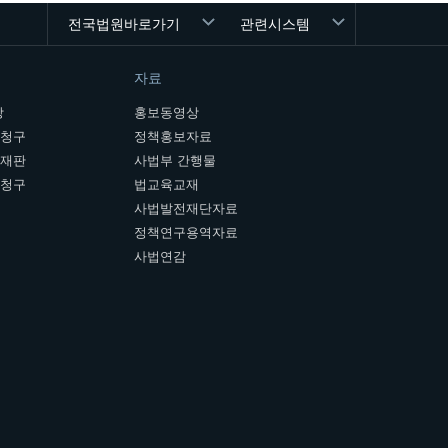
전국법원바로가기
관련시스템
자료
장
홍보동영상
개청구
정책홍보자료
여재판
사법부 간행물
판청구
법교육교재
사법발전재단자료
정책연구용역자료
사법연감