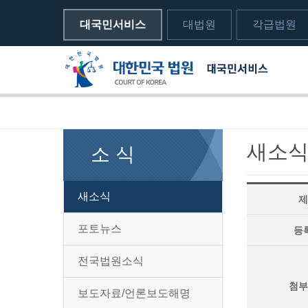
대국민서비스
대법원
각급법원
메뉴전체보기
sns 공유하기 열기
print하기
새소
소 식
새소식
제
포토뉴스
등
전국법원소식
첨부
보도자료/언론보도해명