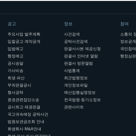
공고
정보
참여
주요사업 발주계획
사건검색
소통의 
입찰공고·계약공개
공탁사건검색
정보공
입법예고
판결서사본 제공신청
국민참
행정예고
판결서 인터넷 열람
행정심
공시송달
판결서 방문열람
가사비송
사법통계
회생·파산
최근법령정보
무죄판결공시
개인정보파일
형사공탁
예산집행실명정보
증권관련집단소송
전국법원·등기소정보
공시최고·제권판결
관련사이트
국고귀속예정 공탁사건
법원보관금조회 안내
회생회사 M&A안내