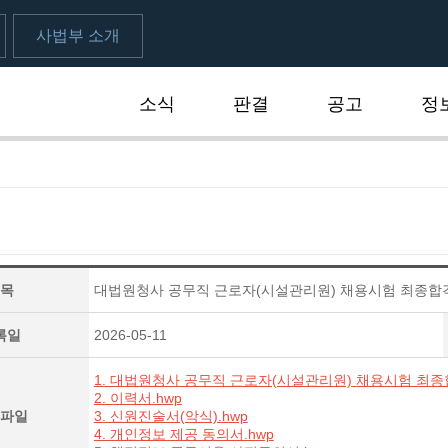
사법부 소개
소식
판결
공고
정
식
목
대법원청사 공무직 근로자(시설관리원) 채용시험 최종합격
록일
2026-05-11
1. 대법원청사 공무직 근로자(시설관리원) 채용시험 최종합
2. 이력서.hwp
파일
3. 신원진술서(악식).hwp
4. 개인정보 제공 동의서.hwp