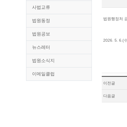
사법교류
법원행정처 공고
법원동정
법원공보
2026. 5
뉴스레터
법원소식지
이메일클럽
이전글
다음글