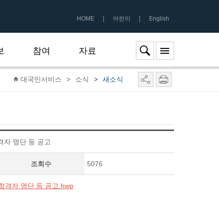
|
|
HOME
어린이
English
보
참여
자료
대국민서비스
>
소식
>
새소식
자 명단 등 공고
조회수
5076
격자 명단 등 공고.hwp