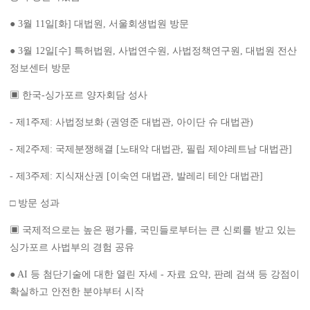
● 3월 11일[화] 대법원, 서울회생법원 방문
● 3월 12일[수] 특허법원, 사법연수원, 사법정책연구원, 대법원 전산
정보센터 방문
▣ 한국-싱가포르 양자회담 성사
- 제1주제: 사법정보화 (권영준 대법관, 아이단 슈 대법관)
- 제2주제: 국제분쟁해결 [노태악 대법관, 필립 제야레트남 대법관]
- 제3주제: 지식재산권 [이숙연 대법관, 발레리 테안 대법관]
□ 방문 성과
▣ 국제적으로는 높은 평가를, 국민들로부터는 큰 신뢰를 받고 있는
싱가포르 사법부의 경험 공유
● AI 등 첨단기술에 대한 열린 자세 - 자료 요약, 판례 검색 등 강점이
확실하고 안전한 분야부터 시작