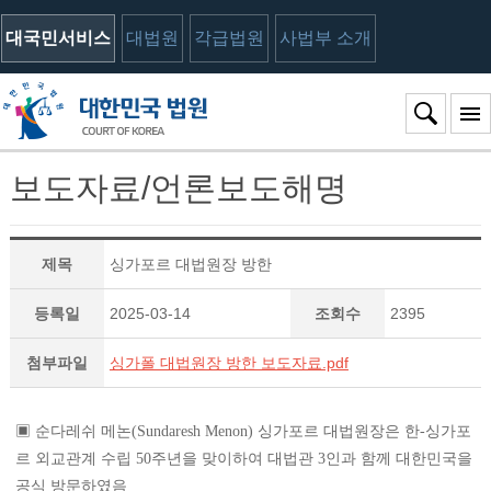
대국민서비스
대법원
각급법원
사법부 소개
보도자료/언론보도해명
제목
싱가포르 대법원장 방한
등록일
2025-03-14
조회수
2395
첨부파일
싱가폴 대법원장 방한 보도자료.pdf
▣ 순다레쉬 메논(Sundaresh Menon) 싱가포르 대법원장은 한-싱가포
르 외교관계 수립 50주년을 맞이하여 대법관 3인과 함께 대한민국을
공식 방문하였음