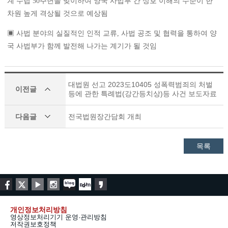
계 수립 50주년을 맞이하여 양국 사법부 간 상호 이해의 수준이 한
차원 높게 격상될 것으로 예상됨
▣ 사법 분야의 실질적인 인적 교류, 사법 공조 및 협력을 통하여 양
국 사법부가 함께 발전해 나가는 계기가 될 것임
대법원 선고 2023도10405 성폭력범죄의 처벌
이전글
등에 관한 특례법(강간등치상)등 사건 보도자료
다음글
전국법원장간담회 개최
목록
개인정보처리방침
영상정보처리기기 운영·관리방침
저작권보호정책