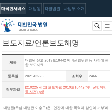
대국민서비스
대법원
각급법원
사법부 소개
보도자료/언론보도해명
대법원 선고 2019도18442 예비군법위반 등 사건에 관
제목
한 보도자료
등록일
2021-02-25
조회수
2466
[210225 선고] 보도자료 2019도18442(예비군법위반
첨부파일
등 사건).pdf
대법원(주심 대법관 이흥구)은, ‘인간에 대한 폭력과 살인의 거부’라