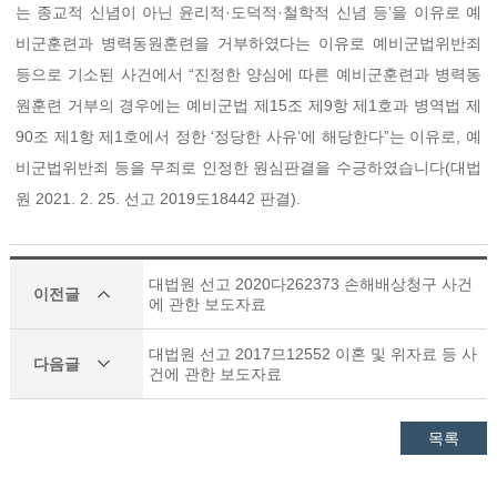
는 종교적 신념이 아닌 윤리적·도덕적·철학적 신념 등’을 이유로 예
비군훈련과 병력동원훈련을 거부하였다는 이유로 예비군법위반죄
등으로 기소된 사건에서 “진정한 양심에 따른 예비군훈련과 병력동
원훈련 거부의 경우에는 예비군법 제15조 제9항 제1호과 병역법 제
90조 제1항 제1호에서 정한 ‘정당한 사유’에 해당한다”는 이유로, 예
비군법위반죄 등을 무죄로 인정한 원심판결을 수긍하였습니다(대법
원 2021. 2. 25. 선고 2019도18442 판결).
대법원 선고 2020다262373 손해배상청구 사건
이전글
에 관한 보도자료
대법원 선고 2017므12552 이혼 및 위자료 등 사
다음글
건에 관한 보도자료
목록