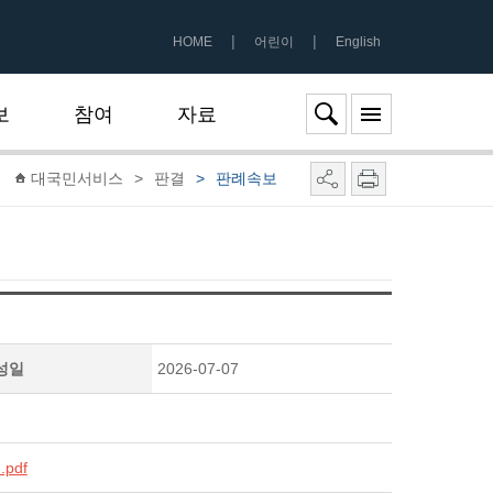
|
|
HOME
어린이
English
보
참여
자료
대국민서비스
>
판결
>
판례속보
성일
2026-07-07
.pdf