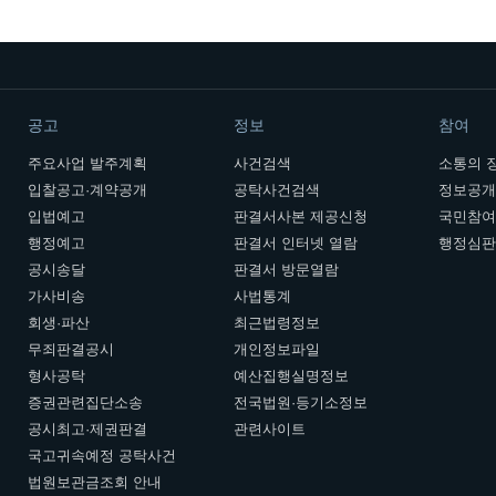
공고
정보
참여
주요사업 발주계획
사건검색
소통의 
입찰공고·계약공개
공탁사건검색
정보공
입법예고
판결서사본 제공신청
국민참
행정예고
판결서 인터넷 열람
행정심
공시송달
판결서 방문열람
가사비송
사법통계
회생·파산
최근법령정보
무죄판결공시
개인정보파일
형사공탁
예산집행실명정보
증권관련집단소송
전국법원·등기소정보
공시최고·제권판결
관련사이트
국고귀속예정 공탁사건
법원보관금조회 안내