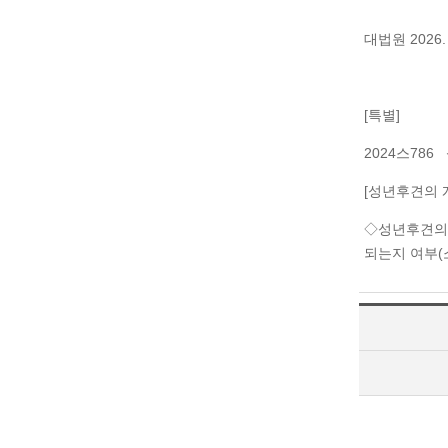
대법원 2026.
[특별]
2024스78
[성년후견의 
◇성년후견의 
되는지 여부(