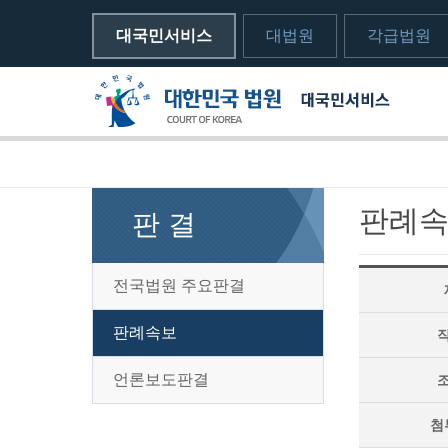
대국민서비스
대법원
각급법원
메뉴전체보기
sns 공유하기 열기
print하기
판례
판 결
전국법원 주요판결
판례속보
언론보도판결
첨