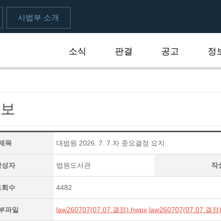
사법부 소개
소식
판결
공고
정
속보
제목
대법원 2026. 7. 7.자 중요결정 요지
작성자
법원도서관
작
조회수
4482
부파일
law260707(07.07.결정).hwpx
law260707(07.07.결정)