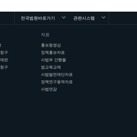
전국법원바로가기
관련시스템
자료
장
홍보동영상
개청구
정책홍보자료
여재판
사법부 간행물
판청구
법교육교재
사법발전재단자료
정책연구용역자료
사법연감