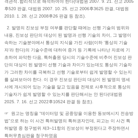
객관적․합리적으로 해석하여야 한다(대법원 2007. 9. 21. 선고 2005
후520 판결, 대법원 2007. 10. 25. 선고 2006후3625 판결, 대법원
2010. 1. 28. 선고 2008후26 판결 등 참조).
2. 발명의 진보성 부정 여부를 판단할 때에는 선행 기술의 범위와
내용, 진보성 판단의 대상이 된 발명과 선행 기술의 차이, 그 발명이
속하는 기술분야에서 통상의 지식을 가진 사람(이하 ‘통상의 기술
자’라 한다)의 기술수준에 대하여 증거 등 기록에 나타난 자료에 기
초하여 파악한 다음, 특허출원 당시의 기술수준에 비추어 진보성 판
단의 대상이 된 발명이 선행 기술과 차이가 있는데도 통상의 기술자
가 그러한 차이를 극복하고 선행 기술로부터 쉽게 발명할 수 있는지
를 살펴보아야 한다. 이 경우 진보성 판단의 대상이 된 발명의 명세
서에 개시되어 있는 기술을 알고 있음을 전제로 사후적으로 통상의
기술자가 쉽게 발명할 수 있는지를 판단해서는 안 된다(대법원
2025. 7. 16. 선고 2022후10524 판결 등 참조).
☞ 원고는 명칭을 “데이터망 및 공중망을 이용한 동보메시지 전송방
법”으로 하는 이 사건 특허발명의 특허권자인데, 피고는 이 사건 특
허발명 중 청구범위 제3~11항의 진보성이 부정된다고 주장하면서
특허무효심판을 청구하였음