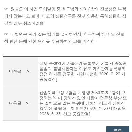
☞ 원심은 이 사건 특허발명 중 청구범위 제3~8항의 진보성은 부정
되지 않는다고 보아, 피고의 심판청구를 전부 인용한 특허심판원 심
결을 일부 취소하였음
☞ 대법원은 위와 같은 법리를 설시하면서, 청구범위 해석 및 진보
성 판단 등에 관한 원심을 수긍하여 상고를 기각함
실제 출생일이 가족관계등록부에 기록된 출생연
월일과 불일치한다는 이유로 가족관계등록부의
이전글
정정 허가를 청구한 사건[대법원 2026. 6. 26.자
중요결정]
산업재해보상보험법 시행령 제53조 제4항이 규
정하는 ‘이미 장해가 있던 사람이 업무상 부상 또
다음글
는 질병으로 같은 부위에 장해의 정도가 심해진
경우’에 해당하는지 여부가 문제 된 사건[대법원
2026. 6. 25. 선고 중요판결]
목록