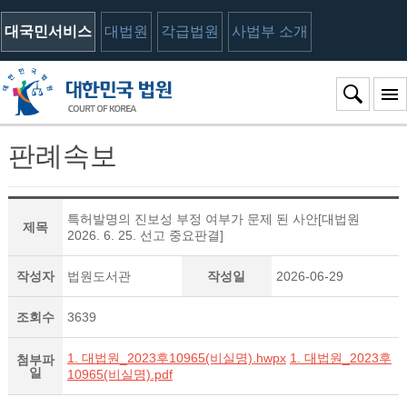
대국민서비스
대법원
각급법원
사법부 소개
판례속보
특허발명의 진보성 부정 여부가 문제 된 사안[대법원
제목
2026. 6. 25. 선고 중요판결]
작성자
법원도서관
작성일
2026-06-29
조회수
3639
1. 대법원_2023후10965(비실명).hwpx
1. 대법원_2023후
첨부파
일
10965(비실명).pdf