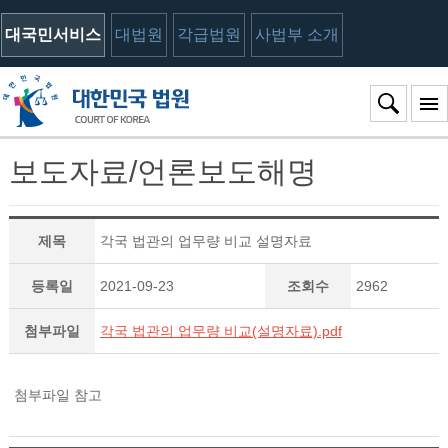
대국민서비스
대법원
각급법원
사법부 소개
보도자료/언론보도해명
제목
각국 법관의 업무량 비교 설명자료
등록일
2021-09-23
조회수
2962
첨부파일
각국 법관의 업무량 비교(설명자료).pdf
첨부파일 참고