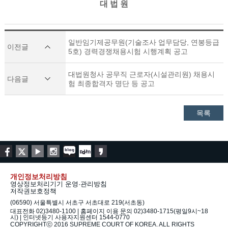
대 법 원
일반임기제공무원(기술조사 업무담당, 연봉등급
이전글
5호) 경력경쟁채용시험 시행계획 공고
대법원청사 공무직 근로자(시설관리원) 채용시
다음글
험 최종합격자 명단 등 공고
목록
개인정보처리방침
영상정보처리기기 운영·관리방침
저작권보호정책
(06590) 서울특별시 서초구 서초대로 219(서초동)
대표전화 02)3480-1100 | 홈페이지 이용 문의 02)3480-1715(평일9시~18
시) | 인터넷등기 사용자지원센터 1544-0770
COPYRIGHTⓒ 2016 SUPREME COURT OF KOREA. ALL RIGHTS