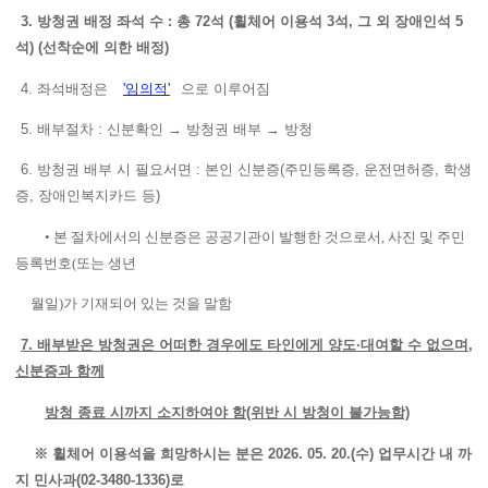
3. 방청권 배정 좌석 수 : 총 72석 (휠체어 이용석 3석, 그 외 장애인석 5
석) (선착순에 의한 배정)
4. 좌석배정은
'임의적'
으로 이루어짐
5. 배부절차 : 신분확인 → 방청권 배부 → 방청
6. 방청권 배부 시 필요서면 : 본인 신분증(주민등록증, 운전면허증, 학생
증, 장애인복지카드 등)
• 본 절차에서의 신분증은 공공기관이 발행한 것으로서, 사진 및 주민
등록번호(또는 생년
월일)가 기재되어 있는 것을 말함
7. 배부받은 방청권은 어떠한 경우에도 타인에게 양도·대여할 수 없으며,
신분증과 함께
방청 종료 시까지 소지하여야 함(위반 시 방청이 불가능함)
※ 휠체어 이용석을 희망하시는 분은 2026. 05. 20.(수) 업무시간 내 까
지 민사과(02-3480-1336)로