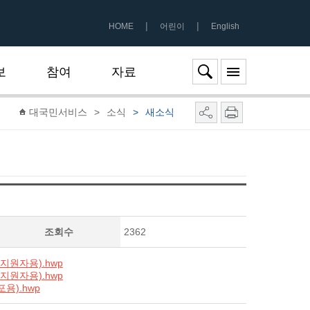
|
|
HOME
어린이
English
보
참여
자료
대국민서비스
>
소식
>
새소식
조회수
2362
지원자용).hwp
지원자용).hwp
용).hwp