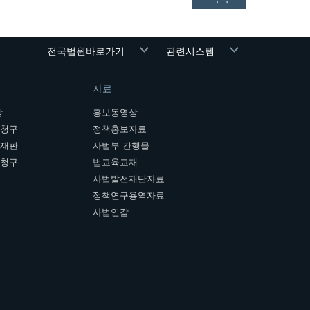
전국법원바로가기
관련시스템
자료
장
홍보동영상
개청구
정책홍보자료
여재판
사법부 간행물
판청구
법교육교재
사법발전재단자료
정책연구용역자료
사법연감