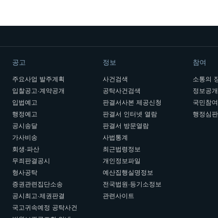
공고
정보
참여
주요사업 발주계획
사건검색
소통의 
입찰공고·계약공개
공탁사건검색
정보공
입법예고
판결서사본 제공신청
국민참
행정예고
판결서 인터넷 열람
행정심
공시송달
판결서 방문열람
가사비송
사법통계
회생·파산
최근법령정보
무죄판결공시
개인정보파일
형사공탁
예산집행실명정보
증권관련집단소송
전국법원·등기소정보
공시최고·제권판결
관련사이트
국고귀속예정 공탁사건