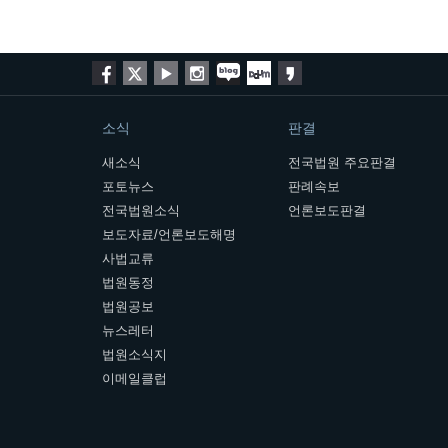
소식
판결
새소식
전국법원 주요판결
포토뉴스
판례속보
전국법원소식
언론보도판결
보도자료/언론보도해명
사법교류
법원동정
법원공보
뉴스레터
법원소식지
이메일클럽