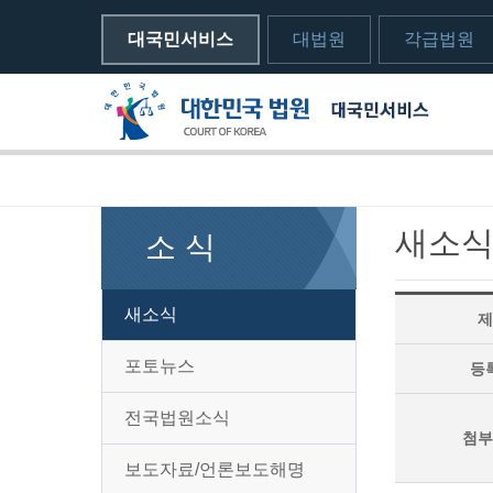
대국민서비스
대법원
각급법원
메뉴전체보기
sns 공유하기 열기
print하기
새소
소 식
새소식
제
포토뉴스
등
전국법원소식
첨부
보도자료/언론보도해명